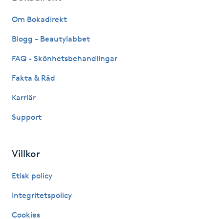
Fransk manikyr
Om Bokadirekt
Fransrengöring
Blogg - Beautylabbet
FAQ - Skönhetsbehandlingar
Frekvensterapi
Fakta & Råd
Friskvård
Karriär
Support
Friskvårdsmassage
Frisör
Villkor
Funktionsanalys
Etisk policy
Integritetspolicy
Färgning
Cookies