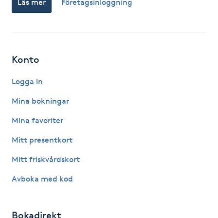
Läs mer
Företagsinloggning
Fotsvamp
Fotvård
Konto
Fransar
Logga in
Fransborttagning
Mina bokningar
Fransfärgning
Mina favoriter
Mitt presentkort
Fransförlängning
Mitt friskvårdskort
Fransförlängning Megavolym
Avboka med kod
Fransförlängning Volym
Bokadirekt