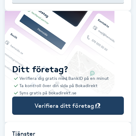
Babylights
Balayage
Bambumassage
Barber
Ditt företag?
Verifiera dig gratis med BankID på en minut
Barnklippning
Ta kontroll över din sida på Bokadirekt
Syns gratis på bokadirekt.se
BIAB
Verifiera ditt företag
Blowout
Bottenfärg
Tjänster