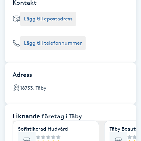
Cryoterapi
Kontakt
D
Lägg till epostadress
Damklippning
Lägg till telefonnummer
Dermapen
Diamantslipning
E
Adress
Enzympeeling
18733, Täby
Extensions
Liknande
företag
i Täby
Extensions borttagning
Sofistikerad Hudvård
Täby Beauty 
Eyeliner-tatuering