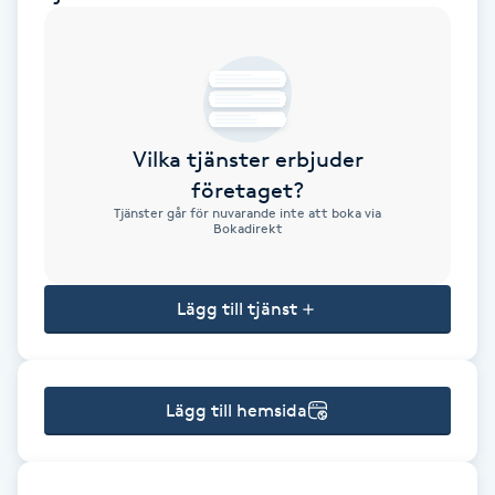
Brynformning
Brynfärgning
Vilka tjänster erbjuder
Brynplockning
företaget?
Tjänster går för nuvarande inte att boka via
Bröllopsuppsättning
Bokadirekt
C
Lägg till tjänst
Celluliter
Coachning
Lägg till hemsida
Color correction