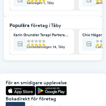
Saluvägen 1, Täby
Järnvä
F
Face framing
Populära
företag
i Täby
Faceliftmassage
Karin Grundler Terapi Parterapi Coaching Täby
Chic Hägernä
Fet hårbotten
Lovisedalsvägen 14, Täby
Catali
Fettreducering
Fibromassage
För en smidigare upplevelse
Fillers
Fotmassage
Bokadirekt för företag