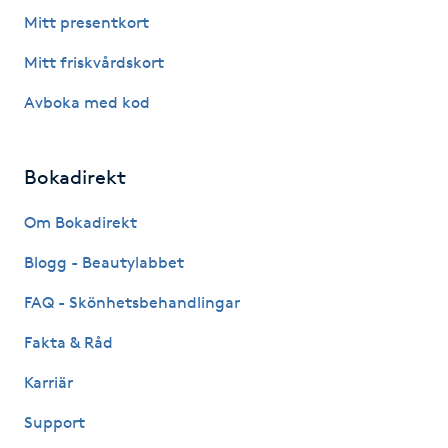
Fotsvamp
Mitt presentkort
Mitt friskvårdskort
Fotvård
Avboka med kod
Fransar
Bokadirekt
Fransborttagning
Om Bokadirekt
Fransfärgning
Blogg - Beautylabbet
Fransförlängning
FAQ - Skönhetsbehandlingar
Fakta & Råd
Fransförlängning Megavolym
Karriär
Fransförlängning Volym
Support