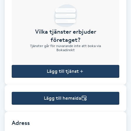
Brynformning
Brynfärgning
Vilka tjänster erbjuder
företaget?
Brynplockning
Tjänster går för nuvarande inte att boka via
Bokadirekt
Bröllopsuppsättning
C
Lägg till tjänst
Celluliter
Lägg till hemsida
Coachning
Color correction
Adress