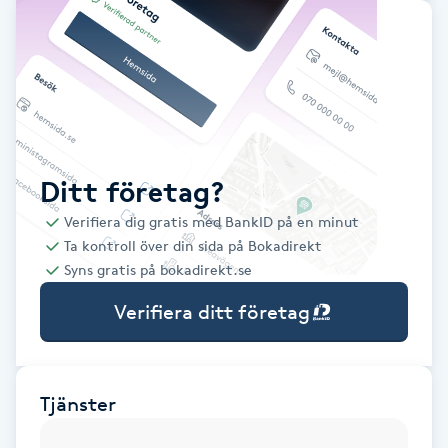
Babylights
Balayage
Bambumassage
Ditt företag?
Barber
Verifiera dig gratis med BankID på en minut
Ta kontroll över din sida på Bokadirekt
Barnklippning
Syns gratis på bokadirekt.se
Verifiera ditt företag
BIAB
Blowout
Tjänster
Bottenfärg