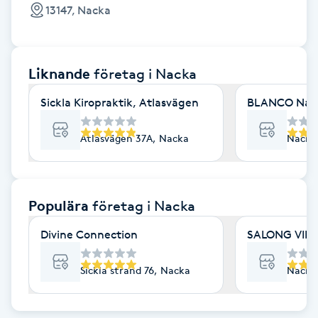
Cryoterapi
13147, Nacka
D
Damklippning
Liknande
företag
i Nacka
Dermapen
Sickla Kiropraktik, Atlasvägen
BLANCO Nail 
Diamantslipning
Atlasvägen 37A, Nacka
Nacka
E
Enzympeeling
Populära
företag
i Nacka
Divine Connection
SALONG VIBE
Extensions
Sickla strand 76, Nacka
Nacka
Extensions borttagning
Eyeliner-tatuering