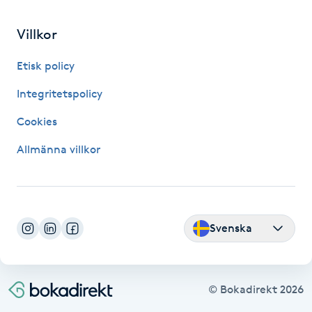
Fransk manikyr
Villkor
Fransrengöring
Etisk policy
Frekvensterapi
Integritetspolicy
Cookies
Friskvård
Allmänna villkor
Friskvårdsmassage
Frisör
Svenska
Funktionsanalys
Färgning
© Bokadirekt
2026