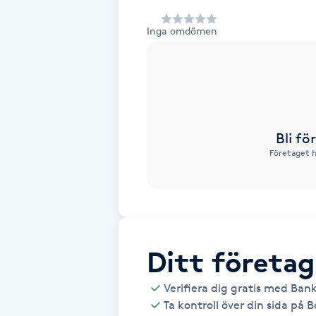
Alternativmedicin
Inga omdömen
Andningsmassage
Ansiktslyft utan kirurgi
Aromamassage
Bli f
Företaget h
Ashtanga Yoga
Ayurveda
Ayurvedisk Massage
Ditt företag
Verifiera dig gratis med Ban
Ansiktsbehandling djuprengörande
Ta kontroll över din sida på 
B