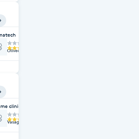
matech
Olivedalsgatan 25, Göteborg
me clinic
Vasagatan 42, Göteborg