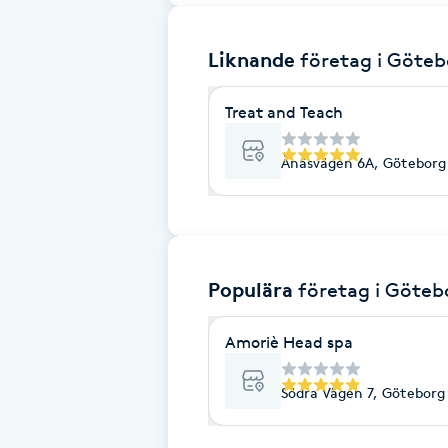
Brynformning
Liknande
företag
i Göteb
Brynfärgning
Treat and Teach
Brynplockning
Ånäsvägen 6A, Göteborg
Bröllopsuppsättning
C
Populära
företag
i Göteb
Celluliter
Amoriè Head spa
Coachning
Södra Vägen 7, Göteborg
Color correction