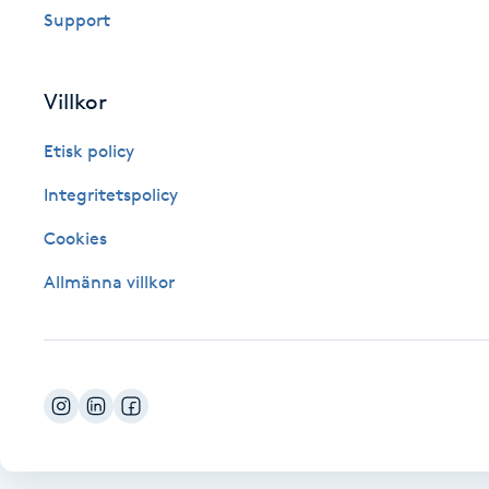
Support
Fotsvamp
Fotvård
Villkor
Etisk policy
Fransar
Integritetspolicy
Fransborttagning
Cookies
Fransfärgning
Allmänna villkor
Fransförlängning
Fransförlängning Megavolym
Fransförlängning Volym