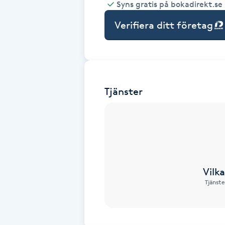
Syns gratis på bokadirekt.se
Babylights
Verifiera ditt företag
Balayage
Bambumassage
Tjänster
Barber
Barnklippning
BIAB
Vilk
Tjänste
Blowout
Bottenfärg