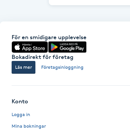
Cryoterapi
D
Damklippning
För en smidigare upplevelse
Dermapen
Bokadirekt för företag
Diamantslipning
Läs mer
Företagsinloggning
E
Enzympeeling
Extensions
Konto
Logga in
Extensions borttagning
Mina bokningar