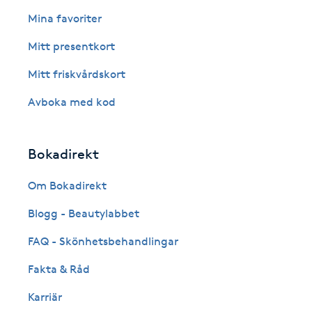
Eyeliner-tatuering
Mina favoriter
F
Mitt presentkort
Face framing
Mitt friskvårdskort
Faceliftmassage
Avboka med kod
Fet hårbotten
Bokadirekt
Fettreducering
Om Bokadirekt
Blogg - Beautylabbet
Fibromassage
FAQ - Skönhetsbehandlingar
Fillers
Fakta & Råd
Fotmassage
Karriär