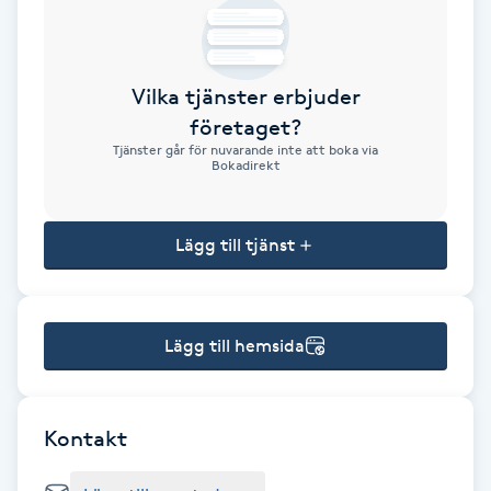
Brynformning
Vilka tjänster erbjuder
Brynfärgning
företaget?
Tjänster går för nuvarande inte att boka via
Brynplockning
Bokadirekt
Bröllopsuppsättning
Lägg till tjänst
C
Celluliter
Lägg till hemsida
Coachning
Color correction
Kontakt