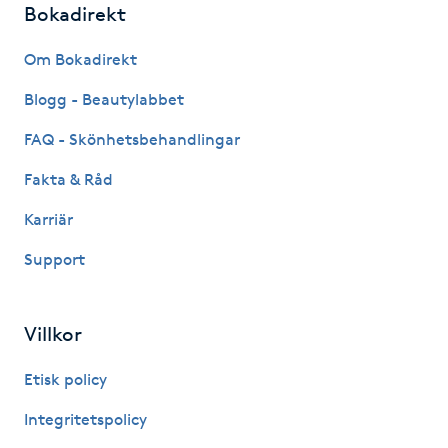
Bokadirekt
Fotsvamp
Om Bokadirekt
Fotvård
Blogg - Beautylabbet
Fransar
FAQ - Skönhetsbehandlingar
Fakta & Råd
Fransborttagning
Karriär
Fransfärgning
Support
Fransförlängning
Villkor
Fransförlängning Megavolym
Etisk policy
Fransförlängning Volym
Integritetspolicy