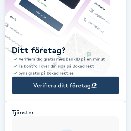
Babylights
Balayage
Bambumassage
Ditt företag?
Verifiera dig gratis med BankID på en minut
Barber
Ta kontroll över din sida på Bokadirekt
Syns gratis på bokadirekt.se
Barnklippning
Verifiera ditt företag
BIAB
Blowout
Tjänster
Bottenfärg