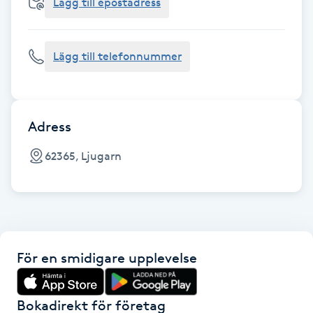
Cryoterapi
Lägg till epostadress
D
Lägg till telefonnummer
Damklippning
Dermapen
Adress
Diamantslipning
62365, Ljugarn
E
Enzympeeling
Extensions
För en smidigare upplevelse
Extensions borttagning
Bokadirekt för företag
Eyeliner-tatuering