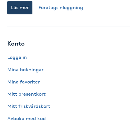
Läs mer
Företagsinloggning
F
Face framing
Faceliftmassage
Konto
Fet hårbotten
Logga in
Mina bokningar
Fettreducering
Mina favoriter
Fibromassage
Mitt presentkort
Mitt friskvårdskort
Fillers
Avboka med kod
Fotmassage