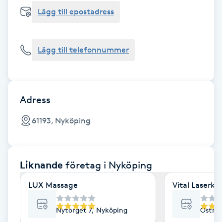
Cryoterapi
Lägg till epostadress
D
Damklippning
Lägg till telefonnummer
Dermapen
Diamantslipning
Adress
E
61193, Nyköping
Enzympeeling
Liknande
företag
i Nyköping
Extensions
LUX Massage
Vital Laserkl
Extensions borttagning
Nytorget 7, Nyköping
Östra 
Eyeliner-tatuering