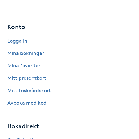
Fotsvamp
Fotvård
Konto
Fransar
Logga in
Mina bokningar
Fransborttagning
Mina favoriter
Fransfärgning
Mitt presentkort
Mitt friskvårdskort
Fransförlängning
Avboka med kod
Fransförlängning Megavolym
Bokadirekt
Fransförlängning Volym