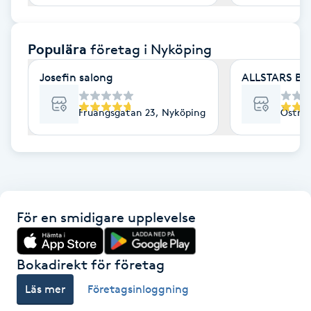
F
Populära
företag
i Nyköping
Face framing
Josefin salong
ALLSTARS BA
Faceliftmassage
Fruängsgatan 23, Nyköping
Östra 
Fet hårbotten
Fettreducering
Fibromassage
För en smidigare upplevelse
Fillers
Bokadirekt för företag
Fotmassage
Läs mer
Företagsinloggning