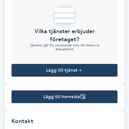
Brynformning
Brynfärgning
Vilka tjänster erbjuder
företaget?
Brynplockning
Tjänster går för nuvarande inte att boka via
Bokadirekt
Bröllopsuppsättning
C
Lägg till tjänst
Celluliter
Lägg till hemsida
Coachning
Color correction
Kontakt