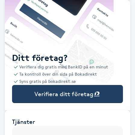
Babylights
Balayage
Bambumassage
Ditt företag?
Barber
Verifiera dig gratis med BankID på en minut
Ta kontroll över din sida på Bokadirekt
Barnklippning
Syns gratis på bokadirekt.se
Verifiera ditt företag
BIAB
Blowout
Tjänster
Bottenfärg