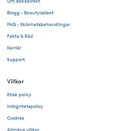
Om Bokadirekt
Fransk manikyr
Blogg - Beautylabbet
Fransrengöring
FAQ - Skönhetsbehandlingar
Fakta & Råd
Frekvensterapi
Karriär
Friskvård
Support
Friskvårdsmassage
Villkor
Frisör
Etisk policy
Funktionsanalys
Integritetspolicy
Cookies
Färgning
Allmäna villkor