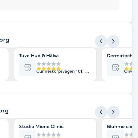
org
Tuve Hud & Hälsa
Dermatech
Gunnestorpsvägen 101, Göteborg
Olived
org
Studio Mione Clinic
Bluhme clinic