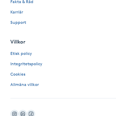
Fakta & Råd
Fotsvamp
Karriär
Fotvård
Support
Fransar
Villkor
Fransborttagning
Etisk policy
Integritetspolicy
Fransfärgning
Cookies
Fransförlängning
Allmäna villkor
Fransförlängning Megavolym
Fransförlängning Volym