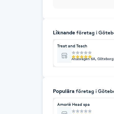
Brynformning
Brynfärgning
Liknande
företag
i Göteb
Brynplockning
Treat and Teach
Bröllopsuppsättning
Ånäsvägen 6A, Göteborg
C
Celluliter
Coachning
Populära
företag
i Göteb
Color correction
Amoriè Head spa