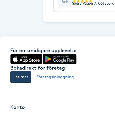
Cryoterapi
Södra Vägen 7, Göteborg
D
Damklippning
Dermapen
För en smidigare upplevelse
Diamantslipning
E
Bokadirekt för företag
Enzympeeling
Läs mer
Företagsinloggning
Extensions
Extensions borttagning
Konto