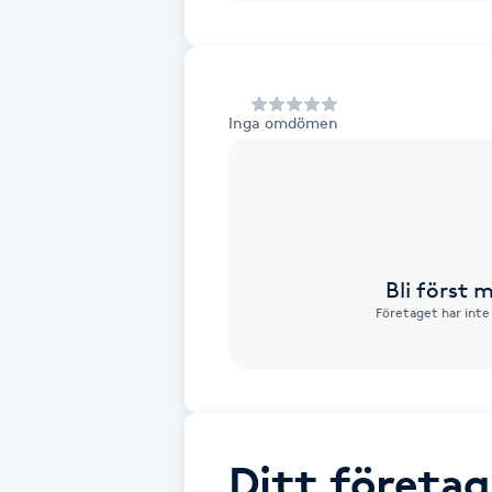
Alternativmedicin
Andningsmassage
Inga omdömen
Ansiktslyft utan kirurgi
Aromamassage
Ashtanga Yoga
Bli först
Företaget har inte
Ayurveda
Ayurvedisk Massage
Ansiktsbehandling djuprengörande
Ditt företag
B