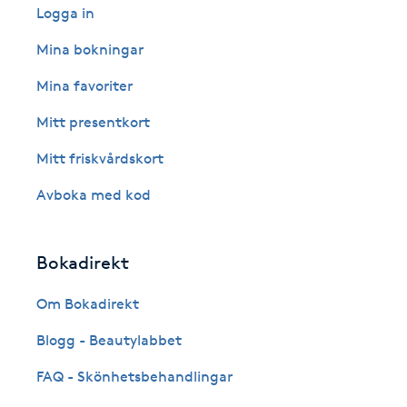
Eyeliner-tatuering
Logga in
F
Mina bokningar
Face framing
Mina favoriter
Mitt presentkort
Faceliftmassage
Mitt friskvårdskort
Fet hårbotten
Avboka med kod
Fettreducering
Bokadirekt
Fibromassage
Om Bokadirekt
Fillers
Blogg - Beautylabbet
FAQ - Skönhetsbehandlingar
Fotmassage