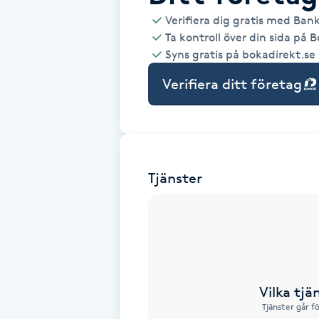
Verifiera dig gratis med Ban
Babylights
Ta kontroll över din sida på 
Syns gratis på bokadirekt.se
Balayage
Verifiera ditt företag
Bambumassage
Barber
Tjänster
Barnklippning
BIAB
Blowout
Vilka tjä
Tjänster går f
Bottenfärg