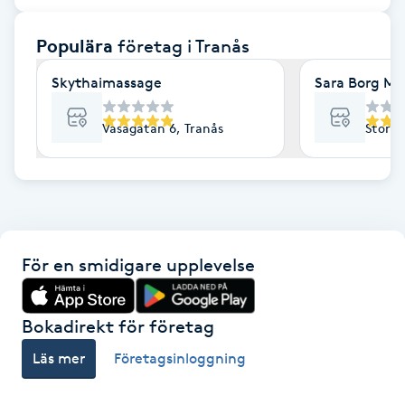
F
Populära
företag
i Tranås
Face framing
Skythaimassage
Sara Borg Ma
Faceliftmassage
Vasagatan 6, Tranås
Storga
Fet hårbotten
Fettreducering
För en smidigare upplevelse
Fibromassage
Fillers
Bokadirekt för företag
Läs mer
Företagsinloggning
Fotmassage