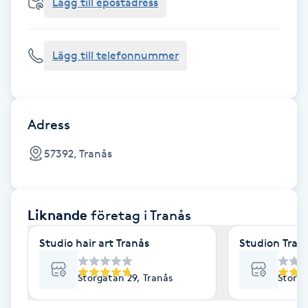
Cryoterapi
Lägg till epostadress
D
Lägg till telefonnummer
Damklippning
Dermapen
Adress
Diamantslipning
57392, Tranås
E
Enzympeeling
Liknande
företag
i Tranås
Extensions
Studio hair art Tranås
Studion Tran
Extensions borttagning
Storgatan 29, Tranås
Storga
Eyeliner-tatuering