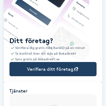
Babylights
Balayage
Bambumassage
Ditt företag?
Verifiera dig gratis med BankID på en minut
Barber
Ta kontroll över din sida på Bokadirekt
Syns gratis på bokadirekt.se
Barnklippning
Verifiera ditt företag
BIAB
Blowout
Tjänster
Bottenfärg