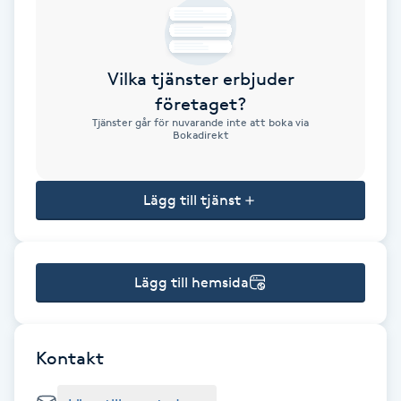
Brynformning
Vilka tjänster erbjuder
Brynfärgning
företaget?
Tjänster går för nuvarande inte att boka via
Brynplockning
Bokadirekt
Bröllopsuppsättning
Lägg till tjänst
C
Celluliter
Lägg till hemsida
Coachning
Color correction
Kontakt