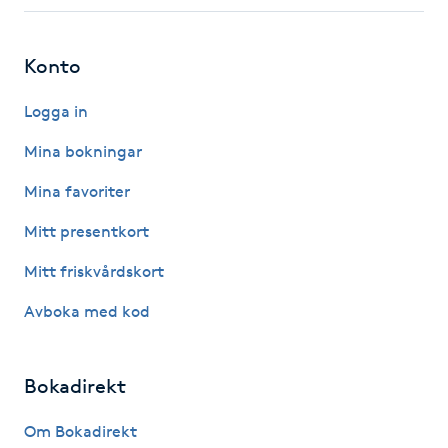
Fotsvamp
Konto
Fotvård
Logga in
Fransar
Mina bokningar
Fransborttagning
Mina favoriter
Mitt presentkort
Fransfärgning
Mitt friskvårdskort
Fransförlängning
Avboka med kod
Fransförlängning Megavolym
Bokadirekt
Fransförlängning Volym
Om Bokadirekt