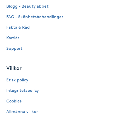
Fransk manikyr
Blogg - Beautylabbet
FAQ - Skönhetsbehandlingar
Fransrengöring
Fakta & Råd
Frekvensterapi
Karriär
Support
Friskvård
Friskvårdsmassage
Villkor
Frisör
Etisk policy
Integritetspolicy
Funktionsanalys
Cookies
Färgning
Allmänna villkor