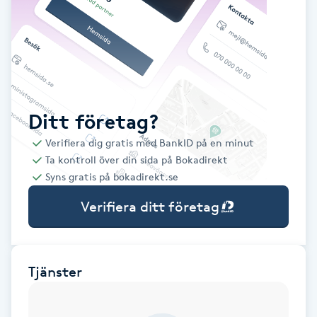
Babylights
Balayage
Bambumassage
Ditt företag?
Verifiera dig gratis med BankID på en minut
Barber
Ta kontroll över din sida på Bokadirekt
Syns gratis på bokadirekt.se
Barnklippning
Verifiera ditt företag
BIAB
Blowout
Tjänster
Bottenfärg