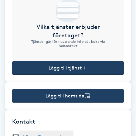
Brynformning
Vilka tjänster erbjuder
Brynfärgning
företaget?
Tjänster går för nuvarande inte att boka via
Brynplockning
Bokadirekt
Bröllopsuppsättning
Lägg till tjänst
C
Celluliter
Lägg till hemsida
Coachning
Color correction
Kontakt