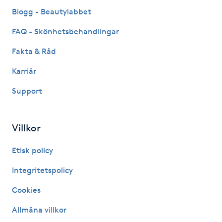
Fransk manikyr
Blogg - Beautylabbet
FAQ - Skönhetsbehandlingar
Fransrengöring
Fakta & Råd
Frekvensterapi
Karriär
Support
Friskvård
Friskvårdsmassage
Villkor
Frisör
Etisk policy
Integritetspolicy
Funktionsanalys
Cookies
Färgning
Allmäna villkor