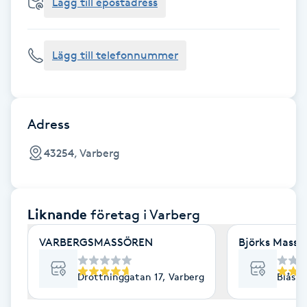
Cryoterapi
Lägg till epostadress
D
Lägg till telefonnummer
Damklippning
Dermapen
Adress
Diamantslipning
43254, Varberg
E
Enzympeeling
Liknande
företag
i Varberg
Extensions
VARBERGSMASSÖREN
Björks Massa
Extensions borttagning
Drottninggatan 17, Varberg
Blåsip
Eyeliner-tatuering