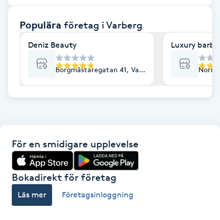
F
Populära
företag
i Varberg
Face framing
Deniz Beauty
Luxury barbe
Faceliftmassage
Borgmästaregatan 41, Varberg
Norrga
Fet hårbotten
Fettreducering
För en smidigare upplevelse
Fibromassage
Fillers
Bokadirekt för företag
Läs mer
Företagsinloggning
Fotmassage