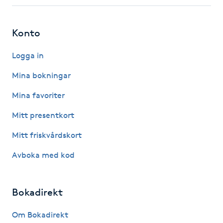
Fotsvamp
Konto
Fotvård
Logga in
Fransar
Mina bokningar
Fransborttagning
Mina favoriter
Mitt presentkort
Fransfärgning
Mitt friskvårdskort
Fransförlängning
Avboka med kod
Fransförlängning Megavolym
Bokadirekt
Fransförlängning Volym
Om Bokadirekt