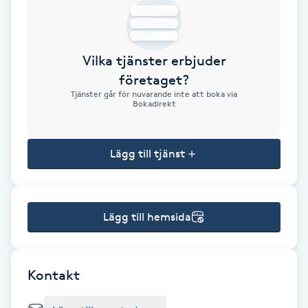
Brynformning
Vilka tjänster erbjuder
Brynfärgning
företaget?
Tjänster går för nuvarande inte att boka via
Brynplockning
Bokadirekt
Bröllopsuppsättning
Lägg till tjänst
C
Celluliter
Lägg till hemsida
Coachning
Color correction
Kontakt