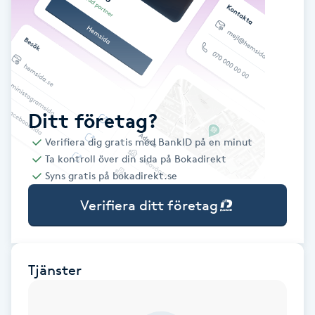
Babylights
Balayage
Bambumassage
Ditt företag?
Verifiera dig gratis med BankID på en minut
Barber
Ta kontroll över din sida på Bokadirekt
Syns gratis på bokadirekt.se
Barnklippning
Verifiera ditt företag
BIAB
Blowout
Tjänster
Bottenfärg