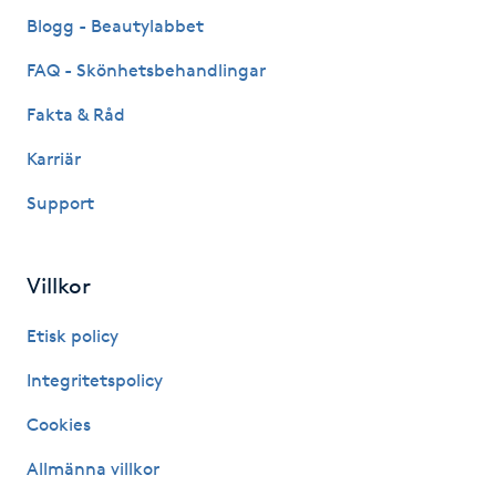
Fransk manikyr
Blogg - Beautylabbet
FAQ - Skönhetsbehandlingar
Fransrengöring
Fakta & Råd
Frekvensterapi
Karriär
Support
Friskvård
Friskvårdsmassage
Villkor
Frisör
Etisk policy
Integritetspolicy
Funktionsanalys
Cookies
Färgning
Allmänna villkor