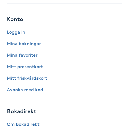
Fotsvamp
Konto
Fotvård
Logga in
Fransar
Mina bokningar
Fransborttagning
Mina favoriter
Mitt presentkort
Fransfärgning
Mitt friskvårdskort
Fransförlängning
Avboka med kod
Fransförlängning Megavolym
Bokadirekt
Fransförlängning Volym
Om Bokadirekt