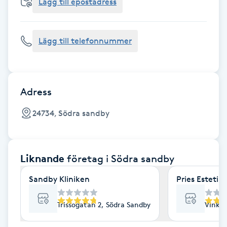
Cryoterapi
Lägg till epostadress
D
Lägg till telefonnummer
Damklippning
Dermapen
Adress
Diamantslipning
24734, Södra sandby
E
Enzympeeling
Liknande
företag
i Södra sandby
Extensions
Sandby Kliniken
Pries Estetik
Extensions borttagning
Trissogatan 2, Södra Sandby
Vinkel
Eyeliner-tatuering