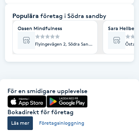
F
Populära
företag
i Södra sandby
Face framing
Oasen Mindfulness
Sara Hellberg
Faceliftmassage
Flyingevägen 2, Södra Sandby
Östan
Fet hårbotten
Fettreducering
För en smidigare upplevelse
Fibromassage
Fillers
Bokadirekt för företag
Läs mer
Företagsinloggning
Fotmassage