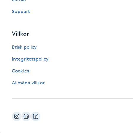
Fotsvamp
Support
Fotvård
Villkor
Fransar
Etisk policy
Fransborttagning
Integritetspolicy
Cookies
Fransfärgning
Allmäna villkor
Fransförlängning
Fransförlängning Megavolym
Fransförlängning Volym