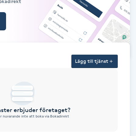
Bokadirekt
Lägg till tjänst
nster erbjuder företaget?
ör nuvarande inte att boka via Bokadirekt