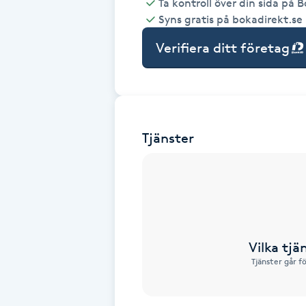
Ta kontroll över din sida på 
Syns gratis på bokadirekt.se
Babylights
Verifiera ditt företag
Balayage
Bambumassage
Tjänster
Barber
Barnklippning
BIAB
Vilka tjä
Blowout
Tjänster går f
Bottenfärg