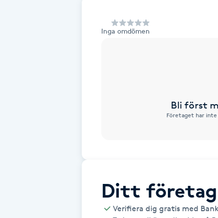
Alternativmedicin
Inga omdömen
Andningsmassage
Ansiktslyft utan kirurgi
Aromamassage
Bli först
Företaget har inte
Ashtanga Yoga
Ayurveda
Ayurvedisk Massage
Ditt företag
Ansiktsbehandling djuprengörande
Verifiera dig gratis med Ban
B