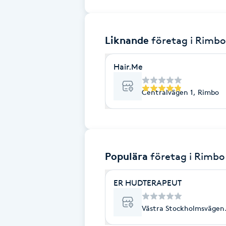
Brynformning
Liknande
företag
i Rimbo
Brynfärgning
Hair.Me
Brynplockning
Centralvägen 1, Rimbo
Bröllopsuppsättning
C
Celluliter
Populära
företag
i Rimbo
Coachning
ER HUDTERAPEUT
Color correction
Västra Stockholmsvägen