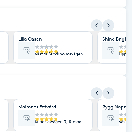
Lilla Oasen
Shine Bright 
Västra Stockholmsvägen 13A, Rimbo
Uppsal
Moirones Fotvård
Rygg Naprap
 13A, Rimbo
Minervavägen 3, Rimbo
Västra