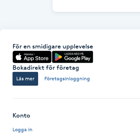
Cryoterapi
D
Damklippning
För en smidigare upplevelse
Dermapen
Diamantslipning
Bokadirekt för företag
E
Läs mer
Företagsinloggning
Enzympeeling
Extensions
Konto
Extensions borttagning
Logga in