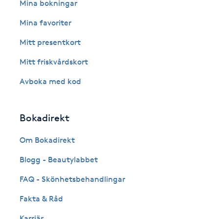
Eyeliner-tatuering
Mina bokningar
F
Mina favoriter
Face framing
Mitt presentkort
Mitt friskvårdskort
Faceliftmassage
Avboka med kod
Fet hårbotten
Bokadirekt
Fettreducering
Om Bokadirekt
Fibromassage
Blogg - Beautylabbet
Fillers
FAQ - Skönhetsbehandlingar
Fakta & Råd
Fotmassage
Karriär