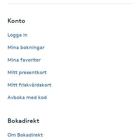
Fotsvamp
Konto
Fotvård
Logga in
Fransar
Mina bokningar
Fransborttagning
Mina favoriter
Mitt presentkort
Fransfärgning
Mitt friskvårdskort
Fransförlängning
Avboka med kod
Fransförlängning Megavolym
Bokadirekt
Fransförlängning Volym
Om Bokadirekt