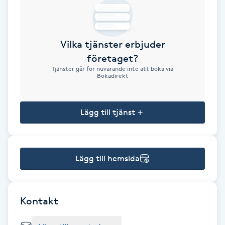
Brynformning
Vilka tjänster erbjuder
Brynfärgning
företaget?
Tjänster går för nuvarande inte att boka via
Brynplockning
Bokadirekt
Bröllopsuppsättning
Lägg till tjänst
C
Celluliter
Lägg till hemsida
Coachning
Color correction
Kontakt