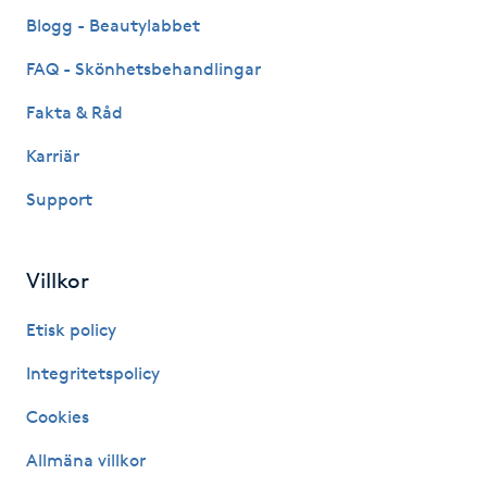
Fransk manikyr
Blogg - Beautylabbet
FAQ - Skönhetsbehandlingar
Fransrengöring
Fakta & Råd
Frekvensterapi
Karriär
Support
Friskvård
Friskvårdsmassage
Villkor
Frisör
Etisk policy
Integritetspolicy
Funktionsanalys
Cookies
Färgning
Allmäna villkor