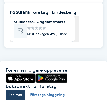
F
Populära
företag
i Lindesberg
Face framing
Studiebesök Ungdomsmottagningen Lindesberg
Faceliftmassage
Kristinavägen 49C, Lindesberg
Fet hårbotten
Fettreducering
För en smidigare upplevelse
Fibromassage
Fillers
Bokadirekt för företag
Läs mer
Företagsinloggning
Fotmassage