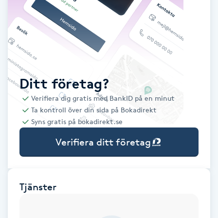
Babylights
Balayage
Bambumassage
Ditt företag?
Verifiera dig gratis med BankID på en minut
Barber
Ta kontroll över din sida på Bokadirekt
Syns gratis på bokadirekt.se
Barnklippning
Verifiera ditt företag
BIAB
Blowout
Tjänster
Bottenfärg