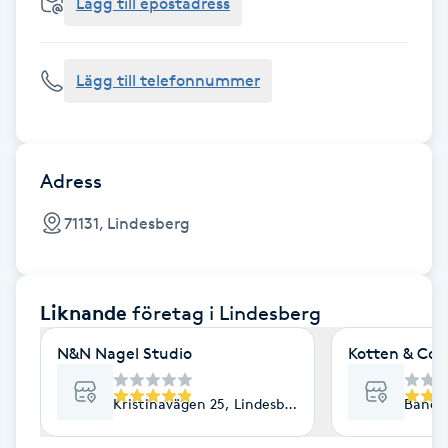
Cryoterapi
Lägg till epostadress
D
Lägg till telefonnummer
Damklippning
Dermapen
Adress
Diamantslipning
71131, Lindesberg
E
Enzympeeling
Liknande
företag
i Lindesberg
Extensions
N&N Nagel Studio
Kotten & Co
Extensions borttagning
Kristinavägen 25, Lindesberg
Bandyg
Eyeliner-tatuering