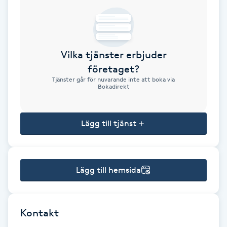
Brynformning
Brynfärgning
Vilka tjänster erbjuder
företaget?
Brynplockning
Tjänster går för nuvarande inte att boka via
Bokadirekt
Bröllopsuppsättning
C
Lägg till tjänst
Celluliter
Lägg till hemsida
Coachning
Color correction
Kontakt