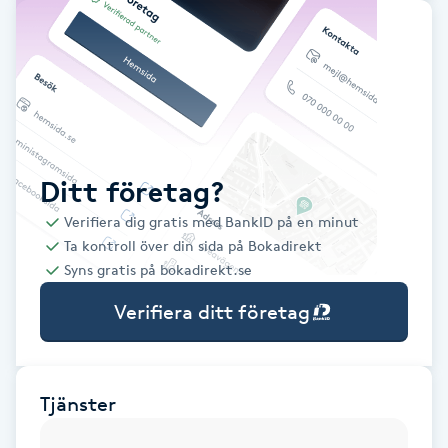
Babylights
Balayage
Bambumassage
Ditt företag?
Barber
Verifiera dig gratis med BankID på en minut
Ta kontroll över din sida på Bokadirekt
Barnklippning
Syns gratis på bokadirekt.se
Verifiera ditt företag
BIAB
Blowout
Tjänster
Bottenfärg