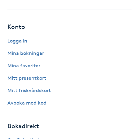
Fotsvamp
Fotvård
Konto
Fransar
Logga in
Mina bokningar
Fransborttagning
Mina favoriter
Fransfärgning
Mitt presentkort
Mitt friskvårdskort
Fransförlängning
Avboka med kod
Fransförlängning Megavolym
Bokadirekt
Fransförlängning Volym