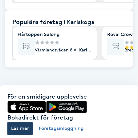
F
Populära
företag
i Karlskoga
Face framing
Hårtoppen Salong
Royal Crown 
Faceliftmassage
Värmlandsvägen 8 A, Karlskoga
Bregår
Fet hårbotten
Fettreducering
Fibromassage
För en smidigare upplevelse
Fillers
Bokadirekt för företag
Fotmassage
Läs mer
Företagsinloggning