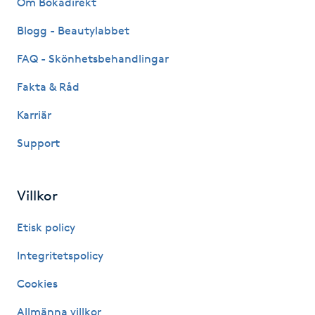
Om Bokadirekt
Fransk manikyr
Blogg - Beautylabbet
Fransrengöring
FAQ - Skönhetsbehandlingar
Fakta & Råd
Frekvensterapi
Karriär
Friskvård
Support
Friskvårdsmassage
Villkor
Frisör
Etisk policy
Funktionsanalys
Integritetspolicy
Cookies
Färgning
Allmänna villkor