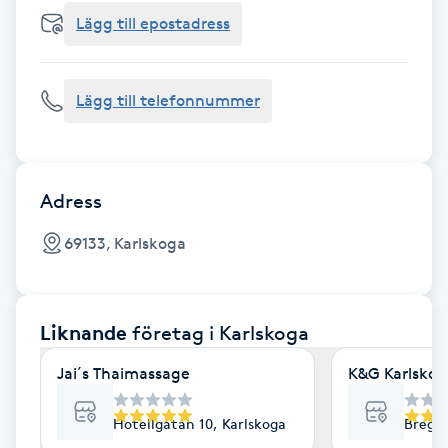
Cryoterapi
Lägg till epostadress
D
Damklippning
Lägg till telefonnummer
Dermapen
Diamantslipning
Adress
E
69133, Karlskoga
Enzympeeling
Liknande
företag
i Karlskoga
Extensions
Jai´s Thaimassage
K&G Karlskog
Extensions borttagning
Hotellgatan 10, Karlskoga
Bregår
Eyeliner-tatuering