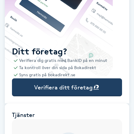
Babylights
Balayage
Bambumassage
Ditt företag?
Verifiera dig gratis med BankID på en minut
Barber
Ta kontroll över din sida på Bokadirekt
Syns gratis på bokadirekt.se
Barnklippning
Verifiera ditt företag
BIAB
Blowout
Tjänster
Bottenfärg