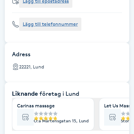
Cryoterapi
Lägg till epostadress
D
Lägg till telefonnummer
Damklippning
Dermapen
Adress
Diamantslipning
22221, Lund
E
Enzympeeling
Liknande
företag
i Lund
Extensions
Carinas massage
Let Us Massa
Extensions borttagning
Ö:a Mårtensgatan 15, Lund
Stora 
Eyeliner-tatuering