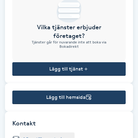
Brynformning
Vilka tjänster erbjuder
Brynfärgning
företaget?
Tjänster går för nuvarande inte att boka via
Brynplockning
Bokadirekt
Bröllopsuppsättning
Lägg till tjänst
C
Celluliter
Lägg till hemsida
Coachning
Color correction
Kontakt