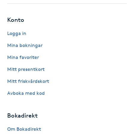
Fotsvamp
Konto
Fotvård
Logga in
Fransar
Mina bokningar
Fransborttagning
Mina favoriter
Mitt presentkort
Fransfärgning
Mitt friskvårdskort
Fransförlängning
Avboka med kod
Fransförlängning Megavolym
Bokadirekt
Fransförlängning Volym
Om Bokadirekt