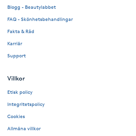
Fransk manikyr
Blogg - Beautylabbet
FAQ - Skönhetsbehandlingar
Fransrengöring
Fakta & Råd
Frekvensterapi
Karriär
Support
Friskvård
Friskvårdsmassage
Villkor
Frisör
Etisk policy
Integritetspolicy
Funktionsanalys
Cookies
Färgning
Allmäna villkor