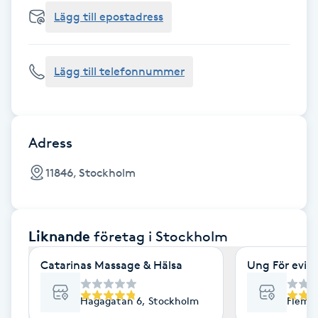
Cryoterapi
Lägg till epostadress
D
Damklippning
Lägg till telefonnummer
Dermapen
Diamantslipning
Adress
E
11846, Stockholm
Enzympeeling
Liknande
företag
i Stockholm
Extensions
Catarinas Massage & Hälsa
Ung För evig
Extensions borttagning
Hagagatan 6, Stockholm
Flemi
Eyeliner-tatuering