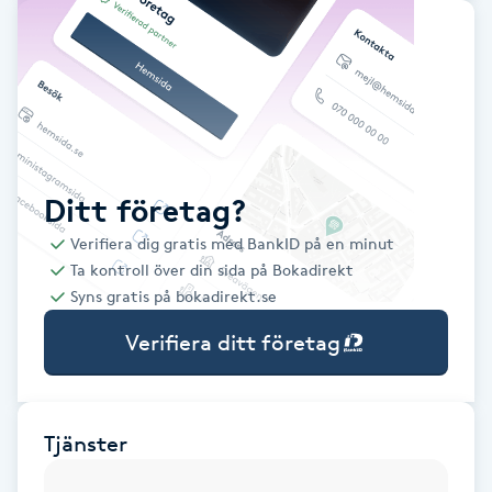
Babylights
Balayage
Bambumassage
Ditt företag?
Barber
Verifiera dig gratis med BankID på en minut
Ta kontroll över din sida på Bokadirekt
Barnklippning
Syns gratis på bokadirekt.se
Verifiera ditt företag
BIAB
Blowout
Tjänster
Bottenfärg