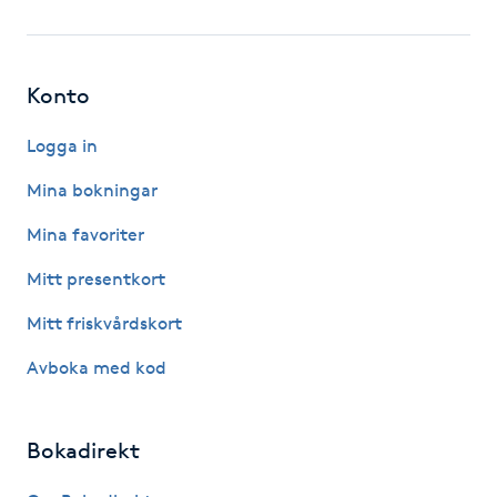
Fotsvamp
Fotvård
Konto
Fransar
Logga in
Mina bokningar
Fransborttagning
Mina favoriter
Fransfärgning
Mitt presentkort
Mitt friskvårdskort
Fransförlängning
Avboka med kod
Fransförlängning Megavolym
Bokadirekt
Fransförlängning Volym