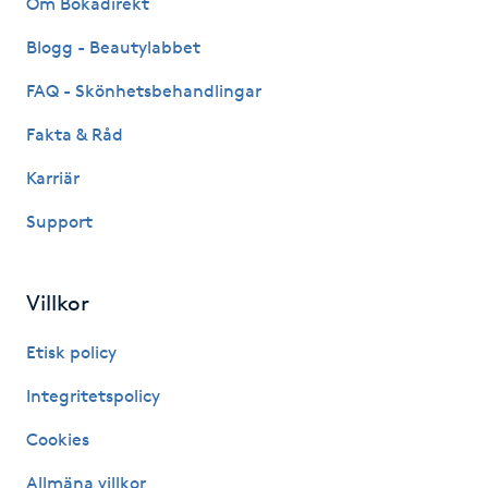
Om Bokadirekt
Fransk manikyr
Blogg - Beautylabbet
Fransrengöring
FAQ - Skönhetsbehandlingar
Fakta & Råd
Frekvensterapi
Karriär
Friskvård
Support
Friskvårdsmassage
Villkor
Frisör
Etisk policy
Funktionsanalys
Integritetspolicy
Cookies
Färgning
Allmäna villkor