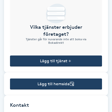
Brynformning
Brynfärgning
Vilka tjänster erbjuder
företaget?
Brynplockning
Tjänster går för nuvarande inte att boka via
Bokadirekt
Bröllopsuppsättning
C
Lägg till tjänst
Celluliter
Lägg till hemsida
Coachning
Color correction
Kontakt