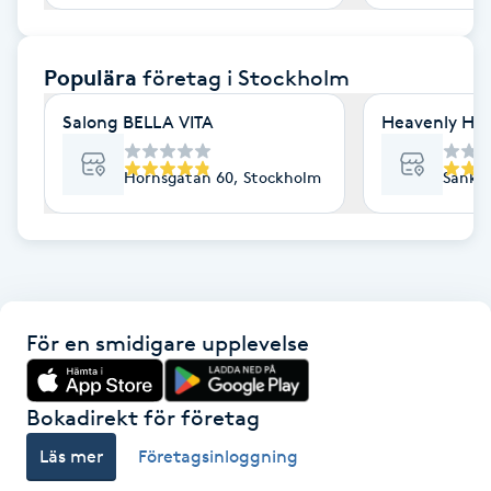
F
Populära
företag
i Stockholm
Face framing
Salong BELLA VITA
Heavenly Hai
Faceliftmassage
Hornsgatan 60, Stockholm
Sankt 
Fet hårbotten
Fettreducering
Fibromassage
För en smidigare upplevelse
Fillers
Bokadirekt för företag
Fotmassage
Läs mer
Företagsinloggning