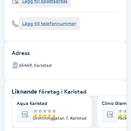
Cryoterapi
Lägg till epostadress
D
Lägg till telefonnummer
Damklippning
Dermapen
Adress
Diamantslipning
65469, Karlstad
E
Enzympeeling
Liknande
företag
i Karlstad
Extensions
Aqua Karlstad
Clinic Glamou
Extensions borttagning
Drottninggatan 7, Karlstad
Packhu
Eyeliner-tatuering