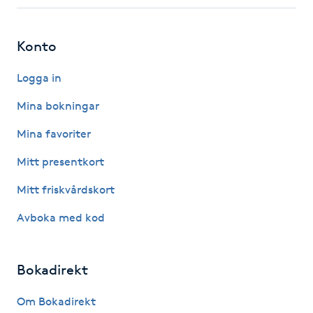
Fotsvamp
Konto
Fotvård
Logga in
Fransar
Mina bokningar
Fransborttagning
Mina favoriter
Mitt presentkort
Fransfärgning
Mitt friskvårdskort
Fransförlängning
Avboka med kod
Fransförlängning Megavolym
Bokadirekt
Fransförlängning Volym
Om Bokadirekt