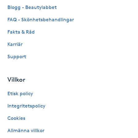
Fransk manikyr
Blogg - Beautylabbet
FAQ - Skönhetsbehandlingar
Fransrengöring
Fakta & Råd
Frekvensterapi
Karriär
Support
Friskvård
Friskvårdsmassage
Villkor
Frisör
Etisk policy
Integritetspolicy
Funktionsanalys
Cookies
Färgning
Allmänna villkor