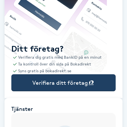
Babylights
Balayage
Bambumassage
Ditt företag?
Verifiera dig gratis med BankID på en minut
Barber
Ta kontroll över din sida på Bokadirekt
Syns gratis på bokadirekt.se
Barnklippning
Verifiera ditt företag
BIAB
Blowout
Tjänster
Bottenfärg