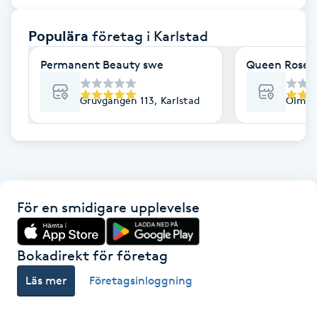
F
Populära
företag
i Karlstad
Face framing
Permanent Beauty swe
Queen Rose T
Faceliftmassage
Gruvgången 113, Karlstad
Ölmega
Fet hårbotten
Fettreducering
För en smidigare upplevelse
Fibromassage
Fillers
Bokadirekt för företag
Läs mer
Företagsinloggning
Fotmassage