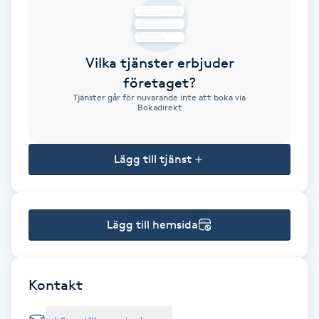
Brynformning
Vilka tjänster erbjuder
Brynfärgning
företaget?
Tjänster går för nuvarande inte att boka via
Brynplockning
Bokadirekt
Bröllopsuppsättning
Lägg till tjänst
C
Celluliter
Lägg till hemsida
Coachning
Color correction
Kontakt