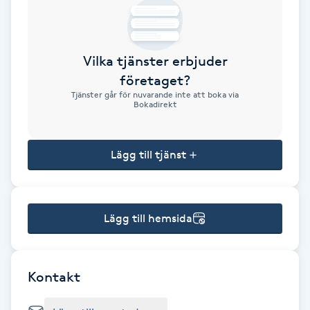
Brynformning
Vilka tjänster erbjuder
Brynfärgning
företaget?
Tjänster går för nuvarande inte att boka via
Brynplockning
Bokadirekt
Bröllopsuppsättning
Lägg till tjänst
C
Celluliter
Lägg till hemsida
Coachning
Color correction
Kontakt