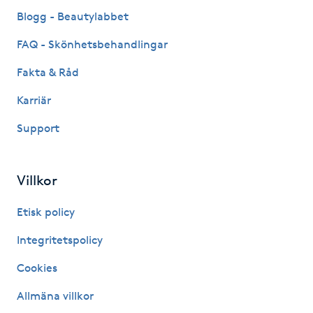
Fransk manikyr
Blogg - Beautylabbet
FAQ - Skönhetsbehandlingar
Fransrengöring
Fakta & Råd
Frekvensterapi
Karriär
Support
Friskvård
Friskvårdsmassage
Villkor
Frisör
Etisk policy
Integritetspolicy
Funktionsanalys
Cookies
Färgning
Allmäna villkor