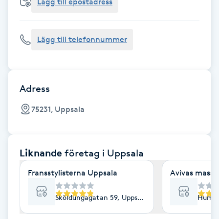
Cryoterapi
Lägg till epostadress
D
Lägg till telefonnummer
Damklippning
Dermapen
Adress
Diamantslipning
75231, Uppsala
E
Enzympeeling
Liknande
företag
i Uppsala
Extensions
Fransstylisterna Uppsala
Avivas massa
Extensions borttagning
Sköldungagatan 59, Uppsala
Humle
Eyeliner-tatuering