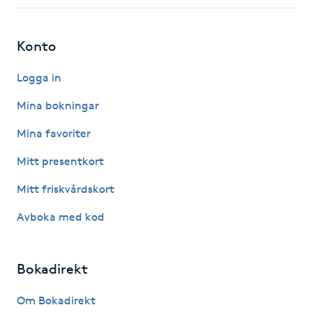
Fotsvamp
Konto
Fotvård
Logga in
Fransar
Mina bokningar
Fransborttagning
Mina favoriter
Mitt presentkort
Fransfärgning
Mitt friskvårdskort
Fransförlängning
Avboka med kod
Fransförlängning Megavolym
Bokadirekt
Fransförlängning Volym
Om Bokadirekt