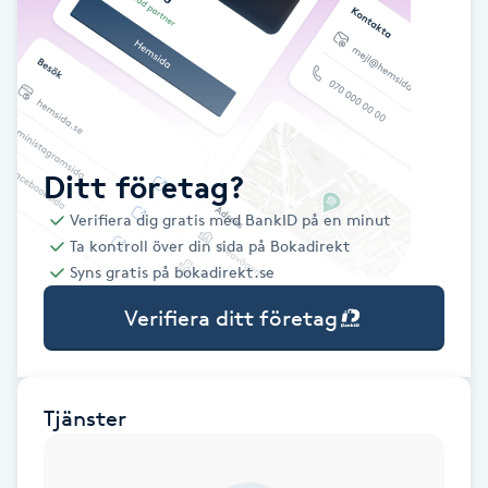
Babylights
Balayage
Bambumassage
Ditt företag?
Verifiera dig gratis med BankID på en minut
Barber
Ta kontroll över din sida på Bokadirekt
Syns gratis på bokadirekt.se
Barnklippning
Verifiera ditt företag
BIAB
Blowout
Tjänster
Bottenfärg