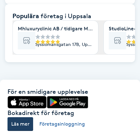
F
Populära
företag
i Uppsala
Face framing
Mhluxuryclinic AB / tidigare Mhluxuryspa
StudioLine- 
Faceliftmassage
Sysslomansgatan 17B, Uppsala
Sysslo
Fet hårbotten
Fettreducering
För en smidigare upplevelse
Fibromassage
Fillers
Bokadirekt för företag
Läs mer
Företagsinloggning
Fotmassage