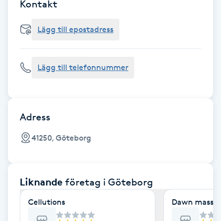
Cryoterapi
Kontakt
D
Lägg till epostadress
Damklippning
Lägg till telefonnummer
Dermapen
Diamantslipning
E
Adress
Enzympeeling
41250, Göteborg
Extensions
Liknande
företag
i Göteborg
Extensions borttagning
Cellutions
Dawn massag
Eyeliner-tatuering