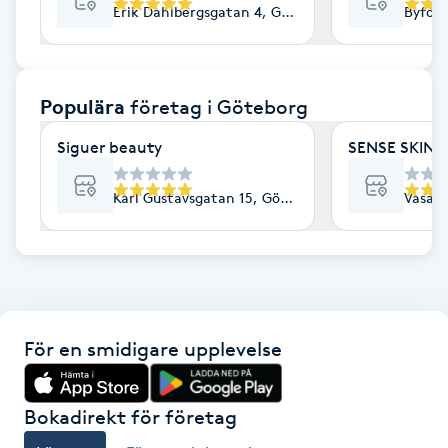
Erik Dahlbergsgatan 4, Göteborg
Byfog
F
Face framing
Populära
företag
i Göteborg
Faceliftmassage
Siguer beauty
SENSE SKIN C
Fet hårbotten
Karl Gustavsgatan 15, Göteborg
Vasapl
Fettreducering
Fibromassage
För en smidigare upplevelse
Fillers
Fotmassage
Bokadirekt för företag