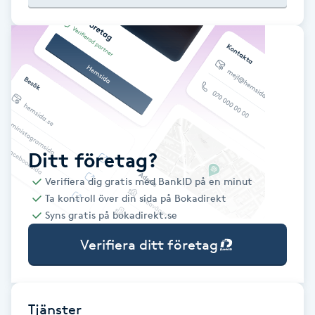
Babylights
Balayage
Bambumassage
Barber
Ditt företag?
Verifiera dig gratis med BankID på en minut
Barnklippning
Ta kontroll över din sida på Bokadirekt
Syns gratis på bokadirekt.se
BIAB
Verifiera ditt företag
Blowout
Bottenfärg
Tjänster