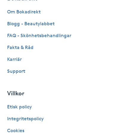
Fransk manikyr
Om Bokadirekt
Fransrengöring
Blogg - Beautylabbet
FAQ - Skönhetsbehandlingar
Frekvensterapi
Fakta & Råd
Friskvård
Karriär
Support
Friskvårdsmassage
Frisör
Villkor
Funktionsanalys
Etisk policy
Integritetspolicy
Färgning
Cookies