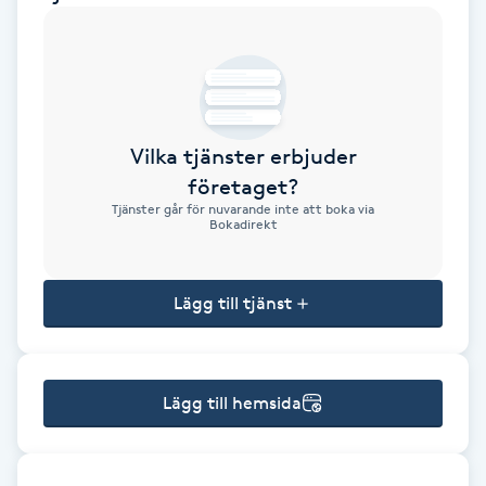
Brynformning
Brynfärgning
Vilka tjänster erbjuder
Brynplockning
företaget?
Tjänster går för nuvarande inte att boka via
Bröllopsuppsättning
Bokadirekt
C
Lägg till tjänst
Celluliter
Coachning
Lägg till hemsida
Color correction