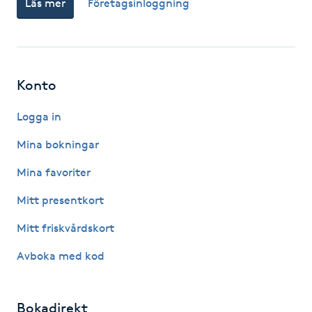
Läs mer
Företagsinloggning
Fotsvamp
Fotvård
Konto
Fransar
Logga in
Fransborttagning
Mina bokningar
Fransfärgning
Mina favoriter
Mitt presentkort
Fransförlängning
Mitt friskvårdskort
Fransförlängning Megavolym
Avboka med kod
Fransförlängning Volym
Bokadirekt