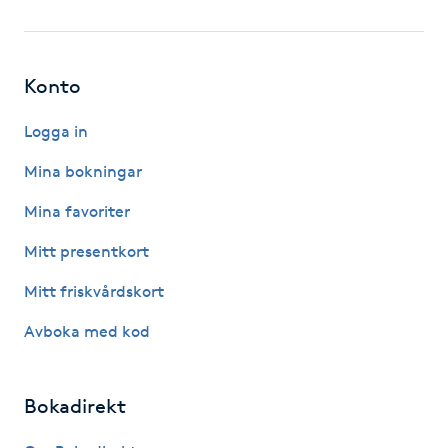
Fotsvamp
Fotvård
Konto
Fransar
Logga in
Mina bokningar
Fransborttagning
Mina favoriter
Fransfärgning
Mitt presentkort
Mitt friskvårdskort
Fransförlängning
Avboka med kod
Fransförlängning Megavolym
Bokadirekt
Fransförlängning Volym