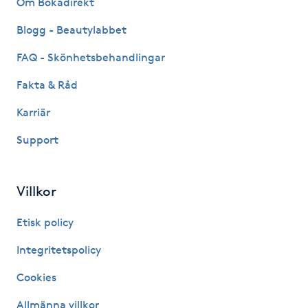
Om Bokadirekt
Fransk manikyr
Blogg - Beautylabbet
Fransrengöring
FAQ - Skönhetsbehandlingar
Fakta & Råd
Frekvensterapi
Karriär
Friskvård
Support
Friskvårdsmassage
Villkor
Frisör
Etisk policy
Funktionsanalys
Integritetspolicy
Cookies
Färgning
Allmänna villkor