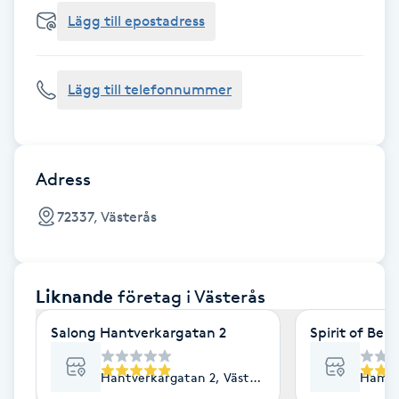
Cryoterapi
Lägg till epostadress
D
Damklippning
Lägg till telefonnummer
Dermapen
Diamantslipning
Adress
E
72337, Västerås
Enzympeeling
Liknande
företag
i Västerås
Extensions
Salong Hantverkargatan 2
Spirit of Bea
Extensions borttagning
Hantverkargatan 2, Västerås
Hamma
Eyeliner-tatuering