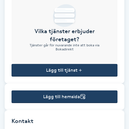
Brynformning
Brynfärgning
Vilka tjänster erbjuder
företaget?
Brynplockning
Tjänster går för nuvarande inte att boka via
Bokadirekt
Bröllopsuppsättning
C
Lägg till tjänst
Celluliter
Lägg till hemsida
Coachning
Color correction
Kontakt