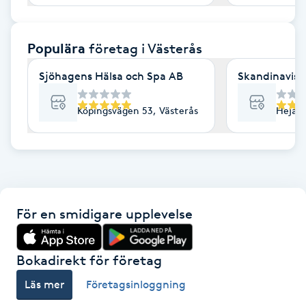
F
Populära
företag
i Västerås
Face framing
Sjöhagens Hälsa och Spa AB
Skandinavisk
Faceliftmassage
Köpingsvägen 53, Västerås
Hejarg
Fet hårbotten
Fettreducering
Fibromassage
För en smidigare upplevelse
Fillers
Bokadirekt för företag
Fotmassage
Läs mer
Företagsinloggning