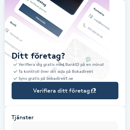
Babylights
Balayage
Bambumassage
Ditt företag?
Barber
Verifiera dig gratis med BankID på en minut
Ta kontroll över din sida på Bokadirekt
Barnklippning
Syns gratis på bokadirekt.se
Verifiera ditt företag
BIAB
Blowout
Tjänster
Bottenfärg