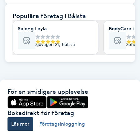
F
Populära
företag
i Bålsta
Face framing
Salong Leyla
BodyCare i Bå
Faceliftmassage
Sjövägen 21, Bålsta
Sofies
Fet hårbotten
Fettreducering
För en smidigare upplevelse
Fibromassage
Fillers
Bokadirekt för företag
Läs mer
Företagsinloggning
Fotmassage