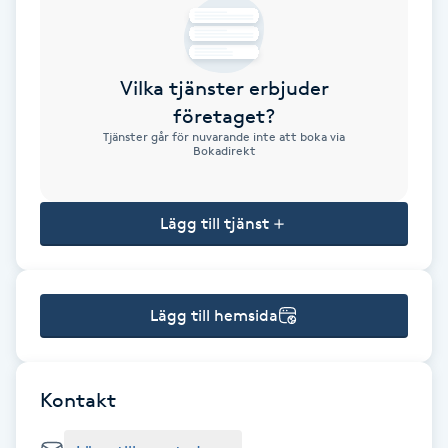
Brynformning
Vilka tjänster erbjuder
Brynfärgning
företaget?
Tjänster går för nuvarande inte att boka via
Brynplockning
Bokadirekt
Bröllopsuppsättning
Lägg till tjänst
C
Celluliter
Lägg till hemsida
Coachning
Color correction
Kontakt