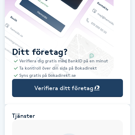
Babylights
Balayage
Bambumassage
Ditt företag?
Verifiera dig gratis med BankID på en minut
Barber
Ta kontroll över din sida på Bokadirekt
Syns gratis på bokadirekt.se
Barnklippning
Verifiera ditt företag
BIAB
Blowout
Tjänster
Bottenfärg