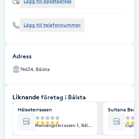
Cryoterapi
Lägg till epostadress
D
Lägg till telefonnummer
Damklippning
Dermapen
Adress
Diamantslipning
74634, Bålsta
E
Enzympeeling
Liknande
företag
i Bålsta
Extensions
Hälsoterrassen
Sultana Beau
Extensions borttagning
Mansängsterrassen 1, Bålsta
Lupinv
Eyeliner-tatuering