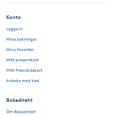
Fotsvamp
Konto
Fotvård
Logga in
Fransar
Mina bokningar
Fransborttagning
Mina favoriter
Mitt presentkort
Fransfärgning
Mitt friskvårdskort
Fransförlängning
Avboka med kod
Fransförlängning Megavolym
Bokadirekt
Fransförlängning Volym
Om Bokadirekt