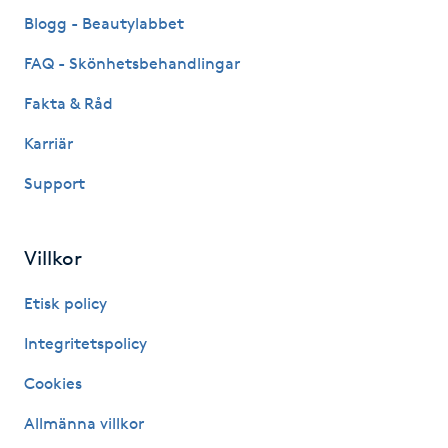
Fransk manikyr
Blogg - Beautylabbet
FAQ - Skönhetsbehandlingar
Fransrengöring
Fakta & Råd
Frekvensterapi
Karriär
Support
Friskvård
Friskvårdsmassage
Villkor
Frisör
Etisk policy
Integritetspolicy
Funktionsanalys
Cookies
Färgning
Allmänna villkor