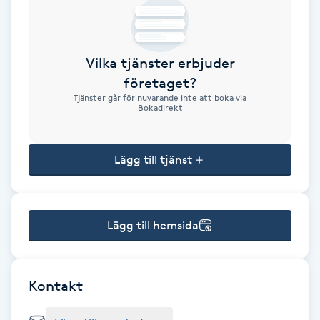
Brynformning
Vilka tjänster erbjuder
Brynfärgning
företaget?
Tjänster går för nuvarande inte att boka via
Brynplockning
Bokadirekt
Bröllopsuppsättning
Lägg till tjänst
C
Celluliter
Lägg till hemsida
Coachning
Color correction
Kontakt