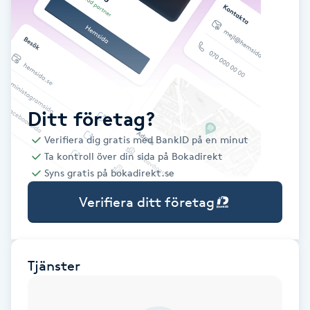
Babylights
Balayage
Bambumassage
Ditt företag?
Verifiera dig gratis med BankID på en minut
Barber
Ta kontroll över din sida på Bokadirekt
Syns gratis på bokadirekt.se
Barnklippning
Verifiera ditt företag
BIAB
Blowout
Tjänster
Bottenfärg