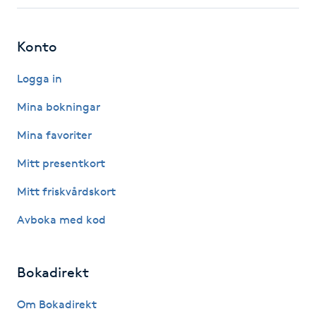
Fotsvamp
Konto
Fotvård
Logga in
Fransar
Mina bokningar
Fransborttagning
Mina favoriter
Mitt presentkort
Fransfärgning
Mitt friskvårdskort
Fransförlängning
Avboka med kod
Fransförlängning Megavolym
Bokadirekt
Fransförlängning Volym
Om Bokadirekt