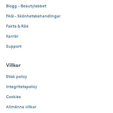
Fransk manikyr
Blogg - Beautylabbet
FAQ - Skönhetsbehandlingar
Fransrengöring
Fakta & Råd
Frekvensterapi
Karriär
Support
Friskvård
Friskvårdsmassage
Villkor
Frisör
Etisk policy
Integritetspolicy
Funktionsanalys
Cookies
Färgning
Allmänna villkor