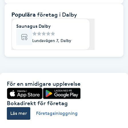
F
Populära
företag
i Dalby
Face framing
Saunagus Dalby
Faceliftmassage
Lundavägen 7, Dalby
Fet hårbotten
Fettreducering
För en smidigare upplevelse
Fibromassage
Fillers
Bokadirekt för företag
Läs mer
Företagsinloggning
Fotmassage