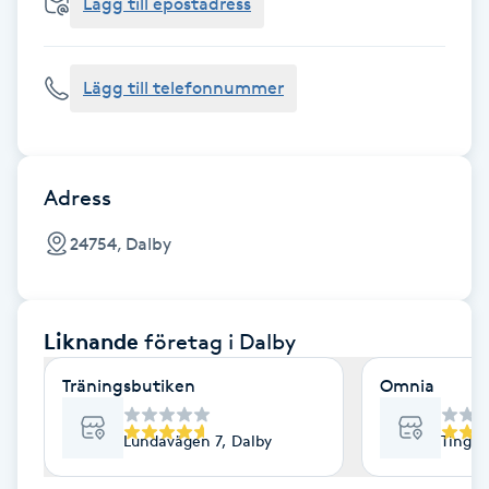
Cryoterapi
Lägg till epostadress
D
Lägg till telefonnummer
Damklippning
Dermapen
Adress
Diamantslipning
24754, Dalby
E
Enzympeeling
Liknande
företag
i Dalby
Extensions
Träningsbutiken
Omnia
Extensions borttagning
Lundavägen 7, Dalby
Tingsg
Eyeliner-tatuering