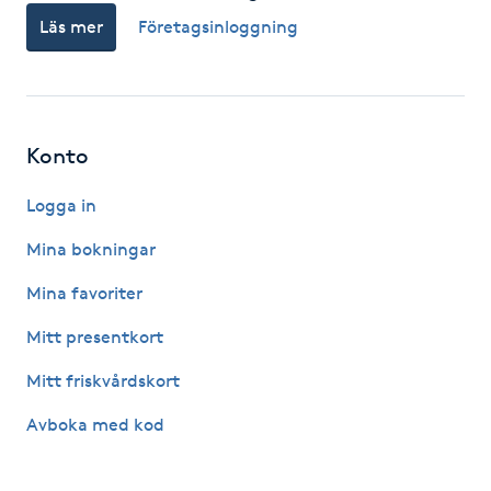
Läs mer
Företagsinloggning
F
Face framing
Faceliftmassage
Konto
Fet hårbotten
Logga in
Mina bokningar
Fettreducering
Mina favoriter
Fibromassage
Mitt presentkort
Mitt friskvårdskort
Fillers
Avboka med kod
Fotmassage