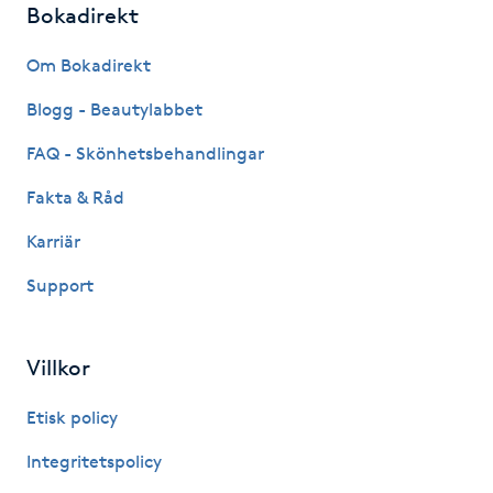
Bokadirekt
Fotsvamp
Om Bokadirekt
Fotvård
Blogg - Beautylabbet
Fransar
FAQ - Skönhetsbehandlingar
Fakta & Råd
Fransborttagning
Karriär
Fransfärgning
Support
Fransförlängning
Villkor
Fransförlängning Megavolym
Etisk policy
Fransförlängning Volym
Integritetspolicy