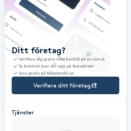
Babylights
Balayage
Bambumassage
Ditt företag?
Verifiera dig gratis med BankID på en minut
Barber
Ta kontroll över din sida på Bokadirekt
Syns gratis på bokadirekt.se
Barnklippning
Verifiera ditt företag
BIAB
Blowout
Tjänster
Bottenfärg