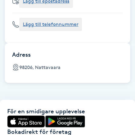
Cryoterapi
Lägg till epostadress
D
Lägg till telefonnummer
Damklippning
Dermapen
Adress
Diamantslipning
98206, Nattavaara
E
Enzympeeling
Extensions
För en smidigare upplevelse
Extensions borttagning
Bokadirekt för företag
Eyeliner-tatuering