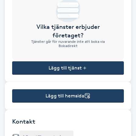
Brynformning
Vilka tjänster erbjuder
Brynfärgning
företaget?
Tjänster går för nuvarande inte att boka via
Brynplockning
Bokadirekt
Bröllopsuppsättning
Lägg till tjänst
C
Celluliter
Lägg till hemsida
Coachning
Color correction
Kontakt