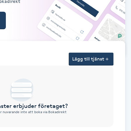
Bokadirekt
Lägg till tjänst
nster erbjuder företaget?
ör nuvarande inte att boka via Bokadirekt