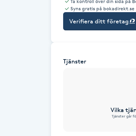
Ta kontroll över din sida på 
Syns gratis på bokadirekt.se
Babylights
Verifiera ditt företag
Balayage
Bambumassage
Tjänster
Barber
Barnklippning
BIAB
Vilka tjä
Blowout
Tjänster går f
Bottenfärg