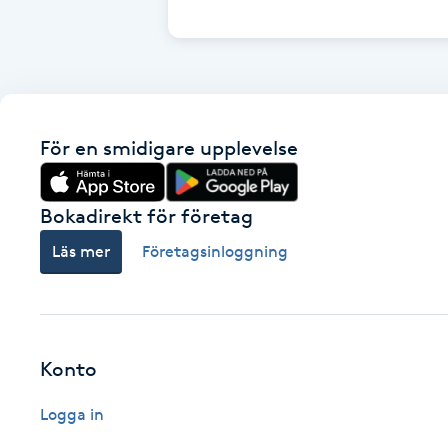
Cryoterapi
D
Damklippning
För en smidigare upplevelse
Dermapen
Diamantslipning
Bokadirekt för företag
E
Läs mer
Företagsinloggning
Enzympeeling
Extensions
Konto
Extensions borttagning
Logga in