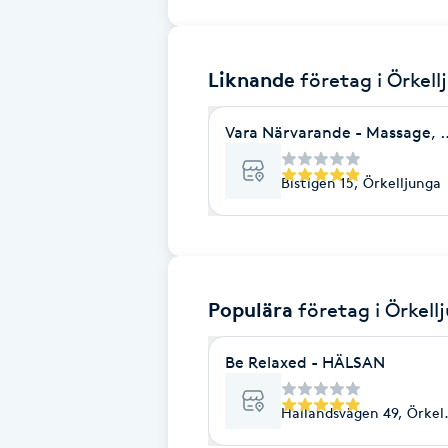
Brynformning
Liknande
företag
i Örkel
Brynfärgning
Vara Närvarande - Massage, Ho
Brynplockning
Bistigen 15, Örkelljunga
Bröllopsuppsättning
C
Celluliter
Populära
företag
i Örkell
Coachning
Be Relaxed - HÄLSAN
Color correction
Hallandsvägen 49, Örkel