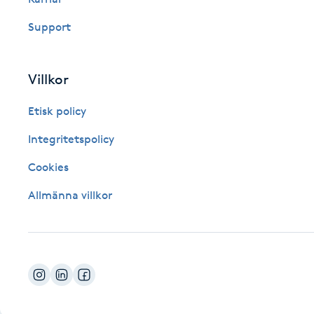
Fotsvamp
Support
Fotvård
Villkor
Fransar
Etisk policy
Fransborttagning
Integritetspolicy
Cookies
Fransfärgning
Allmänna villkor
Fransförlängning
Fransförlängning Megavolym
Fransförlängning Volym