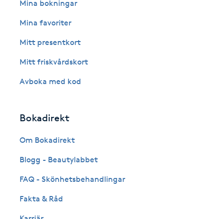
Eyeliner-tatuering
Mina bokningar
F
Mina favoriter
Face framing
Mitt presentkort
Mitt friskvårdskort
Faceliftmassage
Avboka med kod
Fet hårbotten
Bokadirekt
Fettreducering
Om Bokadirekt
Fibromassage
Blogg - Beautylabbet
Fillers
FAQ - Skönhetsbehandlingar
Fakta & Råd
Fotmassage
Karriär