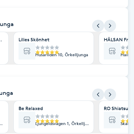
ljunga
t stone, Shiatsu, Reiki & Ansiktskur
Lilies Skönhet
HÄLSAN Frisk
Husarliden 10, Örkelljunga
Hallan
junga
Be Relaxed
RO Shiatsu - 
ljunga
Ljungeldsvägen 1, Örkelljunga
Skalba