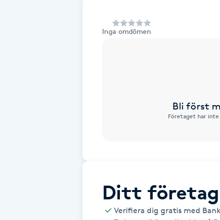
Alternativmedicin
Inga omdömen
Andningsmassage
Ansiktslyft utan kirurgi
Aromamassage
Bli först
Företaget har inte
Ashtanga Yoga
Ayurveda
Ayurvedisk Massage
Ditt företag
Ansiktsbehandling djuprengörande
Verifiera dig gratis med Ban
B