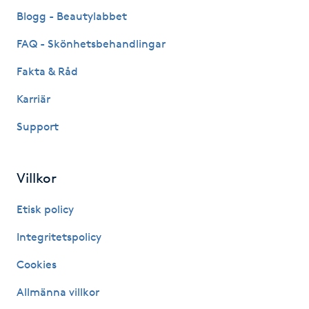
Fransk manikyr
Blogg - Beautylabbet
FAQ - Skönhetsbehandlingar
Fransrengöring
Fakta & Råd
Frekvensterapi
Karriär
Support
Friskvård
Friskvårdsmassage
Villkor
Frisör
Etisk policy
Integritetspolicy
Funktionsanalys
Cookies
Färgning
Allmänna villkor