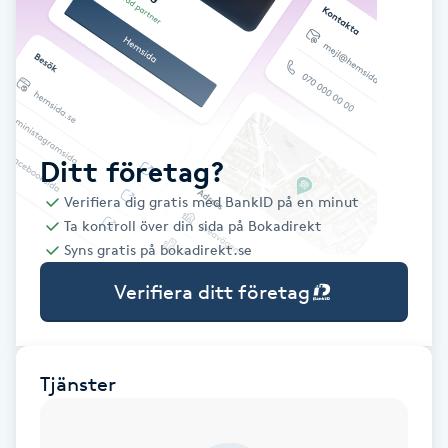
Babylights
Balayage
Bambumassage
Ditt företag?
Verifiera dig gratis med BankID på en minut
Barber
Ta kontroll över din sida på Bokadirekt
Syns gratis på bokadirekt.se
Barnklippning
Verifiera ditt företag
BIAB
Blowout
Tjänster
Bottenfärg