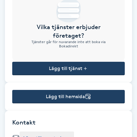
Brynformning
Vilka tjänster erbjuder
Brynfärgning
företaget?
Tjänster går för nuvarande inte att boka via
Brynplockning
Bokadirekt
Bröllopsuppsättning
Lägg till tjänst
C
Celluliter
Lägg till hemsida
Coachning
Color correction
Kontakt