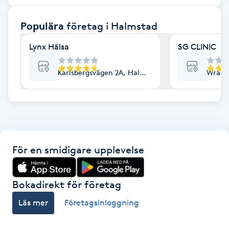
F
Populära
företag
i Halmstad
Face framing
Lynx Hälsa
SG CLINIC
Faceliftmassage
Karlsbergsvägen 2A, Halmstad
Wrang
Fet hårbotten
Fettreducering
För en smidigare upplevelse
Fibromassage
Fillers
Bokadirekt för företag
Läs mer
Företagsinloggning
Fotmassage