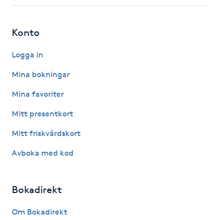
Fotsvamp
Konto
Fotvård
Logga in
Fransar
Mina bokningar
Fransborttagning
Mina favoriter
Mitt presentkort
Fransfärgning
Mitt friskvårdskort
Fransförlängning
Avboka med kod
Fransförlängning Megavolym
Bokadirekt
Fransförlängning Volym
Om Bokadirekt