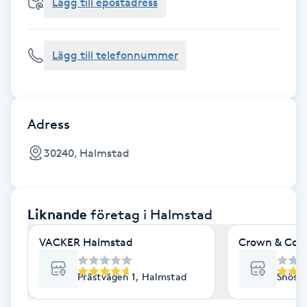
Cryoterapi
Lägg till epostadress
D
Lägg till telefonnummer
Damklippning
Dermapen
Adress
Diamantslipning
30240, Halmstad
E
Enzympeeling
Liknande
företag
i Halmstad
Extensions
VACKER Halmstad
Crown & Com
Extensions borttagning
Prästvägen 1, Halmstad
Snöst
Eyeliner-tatuering