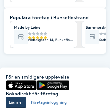
F
Populära
företag
i Bunkeflostrand
Face framing
Made by Leine
Barnmorskor
Faceliftmassage
Vildrosgatan 14, Bunkeflostrand
Sadelm
Fet hårbotten
Fettreducering
Fibromassage
För en smidigare upplevelse
Fillers
Bokadirekt för företag
Fotmassage
Läs mer
Företagsinloggning