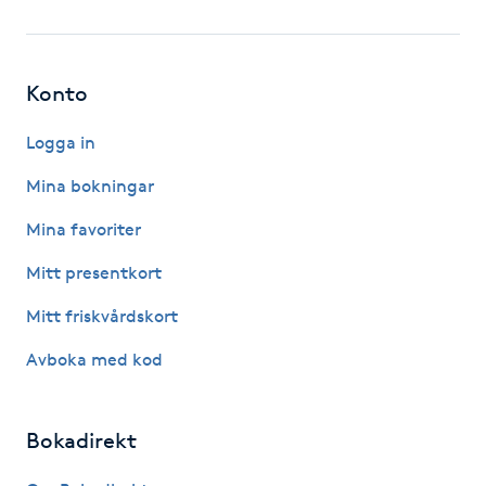
Fotsvamp
Fotvård
Konto
Fransar
Logga in
Mina bokningar
Fransborttagning
Mina favoriter
Fransfärgning
Mitt presentkort
Mitt friskvårdskort
Fransförlängning
Avboka med kod
Fransförlängning Megavolym
Bokadirekt
Fransförlängning Volym