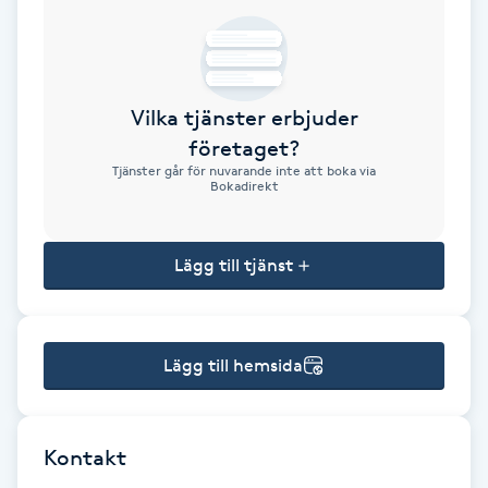
Brynformning
Brynfärgning
Vilka tjänster erbjuder
företaget?
Brynplockning
Tjänster går för nuvarande inte att boka via
Bokadirekt
Bröllopsuppsättning
C
Lägg till tjänst
Celluliter
Lägg till hemsida
Coachning
Color correction
Kontakt