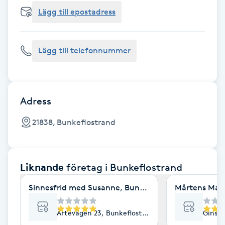
Cryoterapi
Lägg till epostadress
D
Damklippning
Lägg till telefonnummer
Dermapen
Diamantslipning
Adress
E
21838, Bunkeflostrand
Enzympeeling
Liknande
företag
i Bunkeflostrand
Extensions
Sinnesfrid med Susanne, Bunkeflostrand, Malmö
Mårtens Mass
Extensions borttagning
Årtevägen 23, Bunkeflostrand
Ginstg
Eyeliner-tatuering