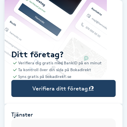
Babylights
Balayage
Bambumassage
Ditt företag?
Barber
Verifiera dig gratis med BankID på en minut
Ta kontroll över din sida på Bokadirekt
Barnklippning
Syns gratis på bokadirekt.se
Verifiera ditt företag
BIAB
Blowout
Tjänster
Bottenfärg