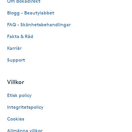
Om Bokadirekt
Fransk manikyr
Blogg - Beautylabbet
Fransrengöring
FAQ - Skönhetsbehandlingar
Fakta & Råd
Frekvensterapi
Karriär
Friskvård
Support
Friskvårdsmassage
Villkor
Frisör
Etisk policy
Funktionsanalys
Integritetspolicy
Cookies
Färgning
Allmänna villkor