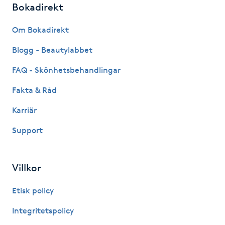
Bokadirekt
Fotsvamp
Om Bokadirekt
Fotvård
Blogg - Beautylabbet
Fransar
FAQ - Skönhetsbehandlingar
Fakta & Råd
Fransborttagning
Karriär
Fransfärgning
Support
Fransförlängning
Villkor
Fransförlängning Megavolym
Etisk policy
Fransförlängning Volym
Integritetspolicy