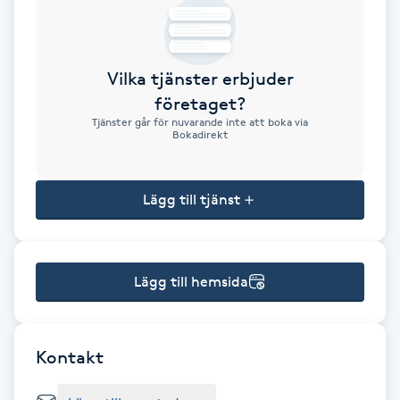
Brynformning
Vilka tjänster erbjuder
Brynfärgning
företaget?
Tjänster går för nuvarande inte att boka via
Brynplockning
Bokadirekt
Bröllopsuppsättning
Lägg till tjänst
C
Celluliter
Lägg till hemsida
Coachning
Color correction
Kontakt