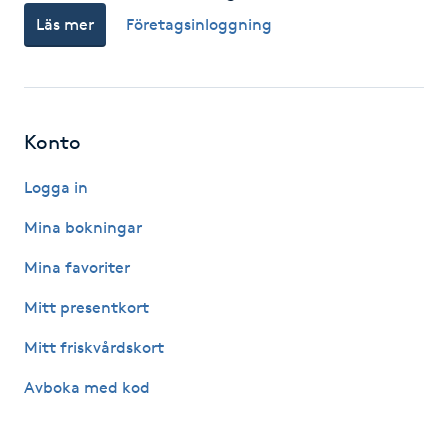
Läs mer
Företagsinloggning
F
Face framing
Faceliftmassage
Konto
Fet hårbotten
Logga in
Mina bokningar
Fettreducering
Mina favoriter
Fibromassage
Mitt presentkort
Mitt friskvårdskort
Fillers
Avboka med kod
Fotmassage