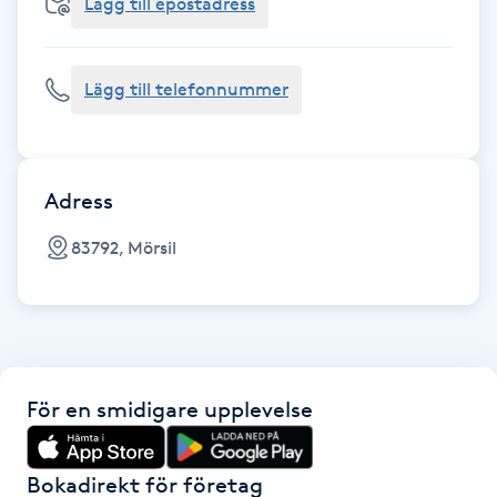
Cryoterapi
Lägg till epostadress
D
Lägg till telefonnummer
Damklippning
Dermapen
Adress
Diamantslipning
83792, Mörsil
E
Enzympeeling
Extensions
För en smidigare upplevelse
Extensions borttagning
Bokadirekt för företag
Eyeliner-tatuering