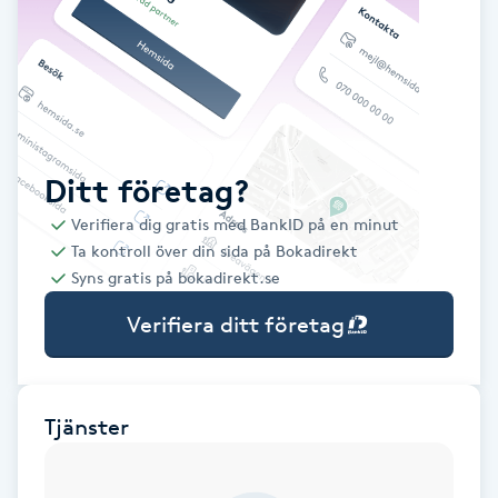
Babylights
Balayage
Bambumassage
Ditt företag?
Verifiera dig gratis med BankID på en minut
Barber
Ta kontroll över din sida på Bokadirekt
Syns gratis på bokadirekt.se
Barnklippning
Verifiera ditt företag
BIAB
Blowout
Tjänster
Bottenfärg