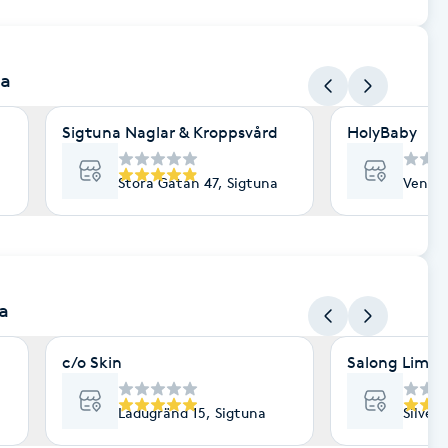
na
Sigtuna Naglar & Kroppsvård
HolyBaby
Stora Gatan 47, Sigtuna
Vennga
a
c/o Skin
Salong Lima
Ladugränd 15, Sigtuna
Silver