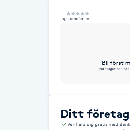
Alternativmedicin
Inga omdömen
Andningsmassage
Ansiktslyft utan kirurgi
Aromamassage
Bli först
Företaget har inte
Ashtanga Yoga
Ayurveda
Ayurvedisk Massage
Ditt företag
Ansiktsbehandling djuprengörande
Verifiera dig gratis med Ban
B