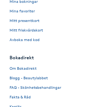
Eyeliner-tatuering
Mina bokningar
F
Mina favoriter
Face framing
Mitt presentkort
Mitt friskvårdskort
Faceliftmassage
Avboka med kod
Fet hårbotten
Bokadirekt
Fettreducering
Om Bokadirekt
Fibromassage
Blogg - Beautylabbet
Fillers
FAQ - Skönhetsbehandlingar
Fakta & Råd
Fotmassage
Karriär