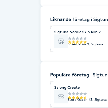
Brynformning
Liknande
företag
i Sigtu
Brynfärgning
Sigtuna Nordic Skin Klinik
Brynplockning
Silvergatan 9, Sigtuna
Bröllopsuppsättning
C
Celluliter
Populära
företag
i Sigtun
Coachning
Salong Create
Color correction
Stora Gatan 43, Sigtuna