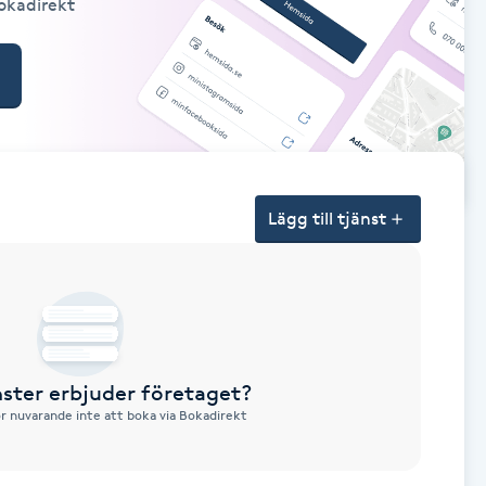
Bokadirekt
Lägg till tjänst
nster erbjuder företaget?
ör nuvarande inte att boka via Bokadirekt