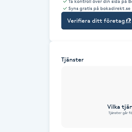
Ta kontroll över din sida på 
Syns gratis på bokadirekt.se
Babylights
Verifiera ditt företag
Balayage
Bambumassage
Tjänster
Barber
Barnklippning
BIAB
Vilka tjä
Blowout
Tjänster går f
Bottenfärg