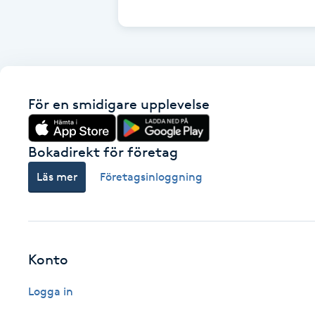
Cryoterapi
D
Damklippning
För en smidigare upplevelse
Dermapen
Diamantslipning
Bokadirekt för företag
E
Läs mer
Företagsinloggning
Enzympeeling
Extensions
Konto
Extensions borttagning
Logga in