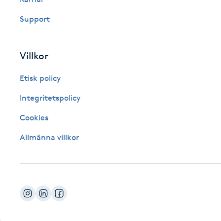
Fotsvamp
Support
Fotvård
Villkor
Fransar
Etisk policy
Fransborttagning
Integritetspolicy
Cookies
Fransfärgning
Allmänna villkor
Fransförlängning
Fransförlängning Megavolym
Fransförlängning Volym