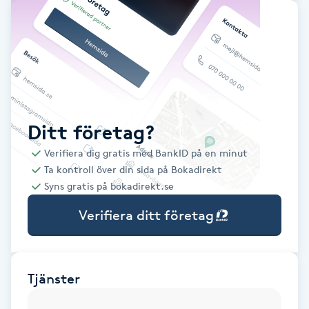
Babylights
Balayage
Bambumassage
Ditt företag?
Barber
Verifiera dig gratis med BankID på en minut
Ta kontroll över din sida på Bokadirekt
Barnklippning
Syns gratis på bokadirekt.se
Verifiera ditt företag
BIAB
Blowout
Tjänster
Bottenfärg