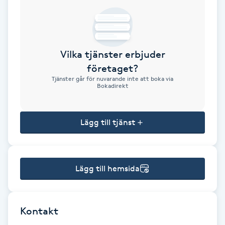
Brynformning
Brynfärgning
Vilka tjänster erbjuder
företaget?
Brynplockning
Tjänster går för nuvarande inte att boka via
Bokadirekt
Bröllopsuppsättning
C
Lägg till tjänst
Celluliter
Lägg till hemsida
Coachning
Color correction
Kontakt