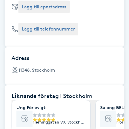
Cryoterapi
Lägg till epostadress
D
Damklippning
Lägg till telefonnummer
Dermapen
Diamantslipning
Adress
E
11348, Stockholm
Enzympeeling
Liknande
företag
i Stockholm
Extensions
Ung För evigt
Salong BELLA
Extensions borttagning
Fleminggatan 99, Stockholm
Horns
Eyeliner-tatuering