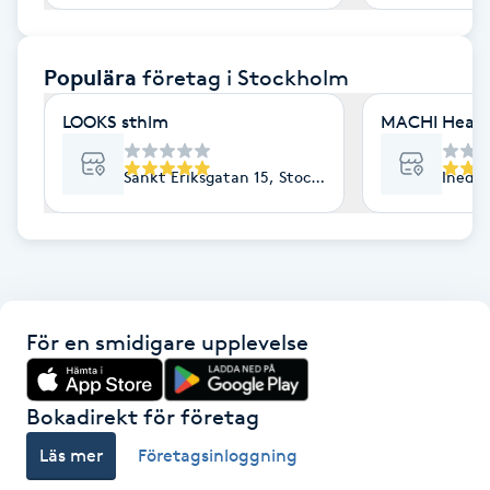
F
Populära
företag
i Stockholm
Face framing
LOOKS sthlm
MACHI Heal
Faceliftmassage
Sankt Eriksgatan 15, Stockholm
Inedal
Fet hårbotten
Fettreducering
Fibromassage
För en smidigare upplevelse
Fillers
Bokadirekt för företag
Fotmassage
Läs mer
Företagsinloggning