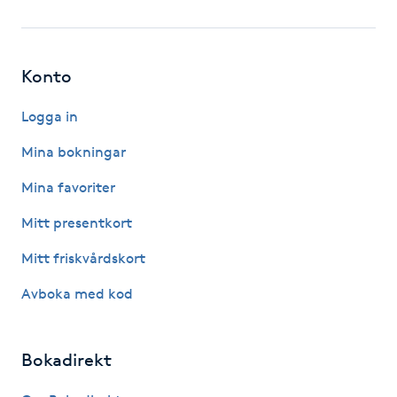
Fotsvamp
Fotvård
Konto
Fransar
Logga in
Mina bokningar
Fransborttagning
Mina favoriter
Fransfärgning
Mitt presentkort
Mitt friskvårdskort
Fransförlängning
Avboka med kod
Fransförlängning Megavolym
Bokadirekt
Fransförlängning Volym