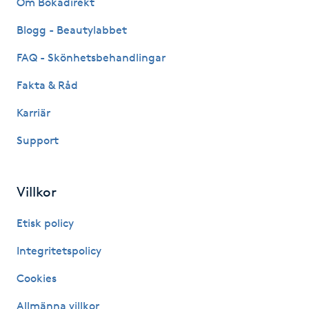
Om Bokadirekt
Fransk manikyr
Blogg - Beautylabbet
Fransrengöring
FAQ - Skönhetsbehandlingar
Fakta & Råd
Frekvensterapi
Karriär
Friskvård
Support
Friskvårdsmassage
Villkor
Frisör
Etisk policy
Funktionsanalys
Integritetspolicy
Cookies
Färgning
Allmänna villkor