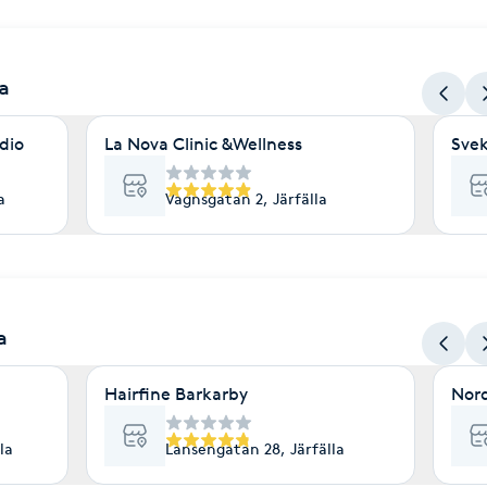
la
dio
La Nova Clinic &Wellness
Sve
a
Vagnsgatan 2, Järfälla
a
Hairfine Barkarby
Nord
la
Lansengatan 28, Järfälla