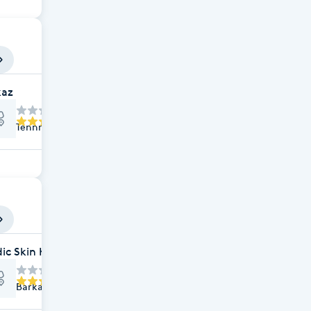
kaz
Tennringen 19, Järfälla
ic Skin Klinik - Specialistläkarklinik
Barkarbyvägen 76, Järfälla