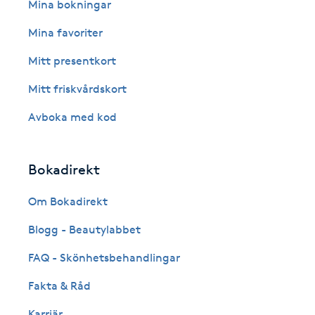
Eyeliner-tatuering
Mina bokningar
F
Mina favoriter
Face framing
Mitt presentkort
Mitt friskvårdskort
Faceliftmassage
Avboka med kod
Fet hårbotten
Bokadirekt
Fettreducering
Om Bokadirekt
Fibromassage
Blogg - Beautylabbet
Fillers
FAQ - Skönhetsbehandlingar
Fakta & Råd
Fotmassage
Karriär