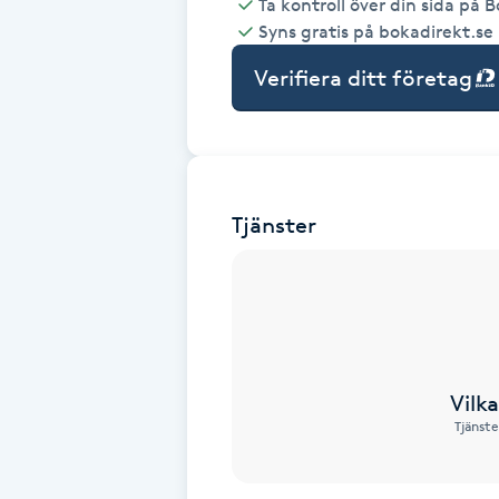
Ta kontroll över din sida på 
Syns gratis på bokadirekt.se
Babylights
Verifiera ditt företag
Balayage
Bambumassage
Tjänster
Barber
Barnklippning
BIAB
Vilk
Blowout
Tjänste
Bottenfärg