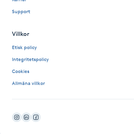
Fotsvamp
Support
Fotvård
Villkor
Fransar
Etisk policy
Fransborttagning
Integritetspolicy
Cookies
Fransfärgning
Allmäna villkor
Fransförlängning
Fransförlängning Megavolym
Fransförlängning Volym