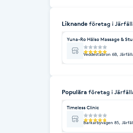
Brynformning
Liknande
företag
i Järfäl
Brynfärgning
Yuna-Ro Hälso Massage & Stu
Brynplockning
Veddestabron 6B, Järfäll
Bröllopsuppsättning
C
Celluliter
Populära
företag
i Järfäll
Coachning
Timeless Clinic
Color correction
Barkarbyvägen 85, Järfäl