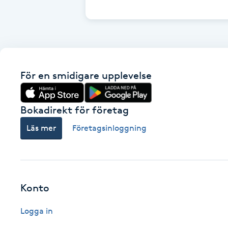
Cryoterapi
D
Damklippning
För en smidigare upplevelse
Dermapen
Diamantslipning
Bokadirekt för företag
E
Läs mer
Företagsinloggning
Enzympeeling
Extensions
Konto
Extensions borttagning
Logga in