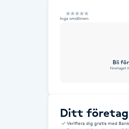
Alternativmedicin
Inga omdömen
Andningsmassage
Ansiktslyft utan kirurgi
Aromamassage
Bli f
Företaget h
Ashtanga Yoga
Ayurveda
Ayurvedisk Massage
Ditt företag
Ansiktsbehandling djuprengörande
Verifiera dig gratis med Ban
B