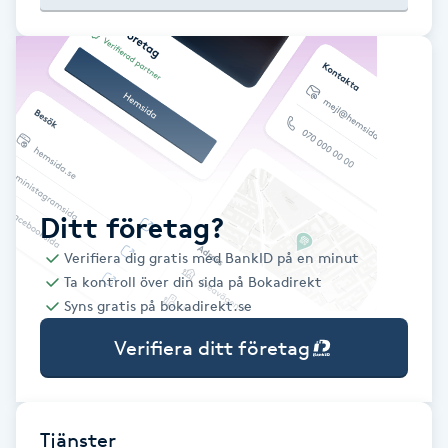
Babylights
Balayage
Bambumassage
Barber
Ditt företag?
Verifiera dig gratis med BankID på en minut
Barnklippning
Ta kontroll över din sida på Bokadirekt
Syns gratis på bokadirekt.se
BIAB
Verifiera ditt företag
Blowout
Bottenfärg
Tjänster