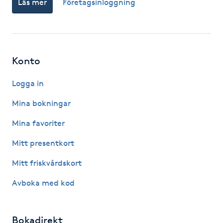
Läs mer
Företagsinloggning
Fotsvamp
Fotvård
Konto
Fransar
Logga in
Fransborttagning
Mina bokningar
Fransfärgning
Mina favoriter
Mitt presentkort
Fransförlängning
Mitt friskvårdskort
Fransförlängning Megavolym
Avboka med kod
Fransförlängning Volym
Bokadirekt