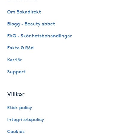
Fransk manikyr
Om Bokadirekt
Fransrengöring
Blogg - Beautylabbet
FAQ - Skönhetsbehandlingar
Frekvensterapi
Fakta & Råd
Friskvård
Karriär
Support
Friskvårdsmassage
Frisör
Villkor
Funktionsanalys
Etisk policy
Integritetspolicy
Färgning
Cookies