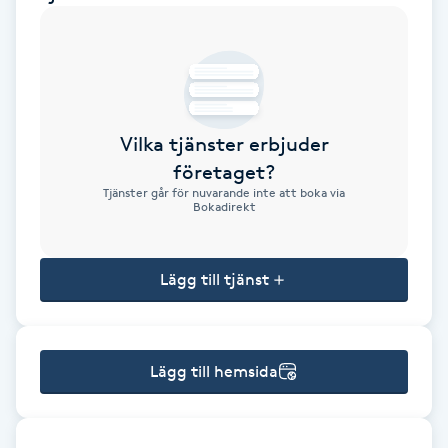
Brynformning
Brynfärgning
Vilka tjänster erbjuder
Brynplockning
företaget?
Tjänster går för nuvarande inte att boka via
Bröllopsuppsättning
Bokadirekt
C
Lägg till tjänst
Celluliter
Coachning
Lägg till hemsida
Color correction