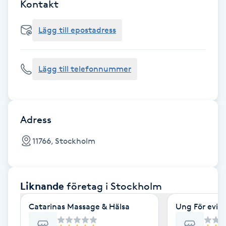
Cryoterapi
Kontakt
D
Lägg till epostadress
Damklippning
Lägg till telefonnummer
Dermapen
Diamantslipning
E
Adress
Enzympeeling
11766, Stockholm
Extensions
Liknande
företag
i Stockholm
Extensions borttagning
Catarinas Massage & Hälsa
Ung För evig
Eyeliner-tatuering