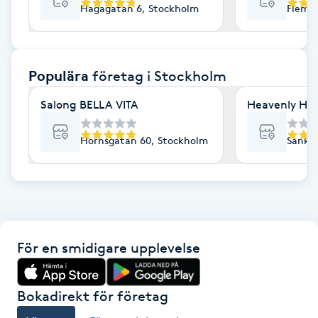
Hagagatan 6, Stockholm
Flemi
F
Face framing
Populära
företag
i Stockholm
Faceliftmassage
Salong BELLA VITA
Heavenly Hai
Fet hårbotten
Hornsgatan 60, Stockholm
Sankt 
Fettreducering
Fibromassage
För en smidigare upplevelse
Fillers
Fotmassage
Bokadirekt för företag