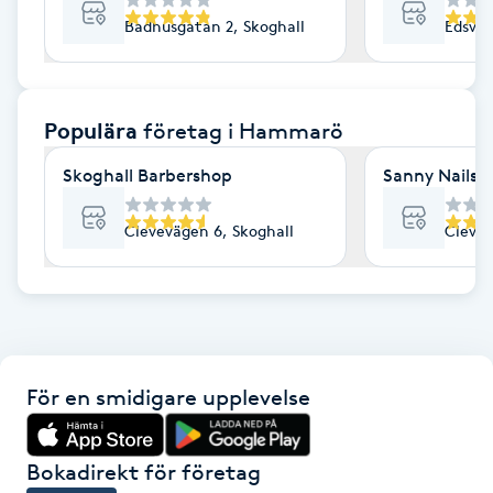
Badhusgatan 2, Skoghall
Edsvik
F
Face framing
Populära
företag
i Hammarö
Faceliftmassage
Skoghall Barbershop
Sanny Nails 
Fet hårbotten
Clevevägen 6, Skoghall
Clevev
Fettreducering
Fibromassage
Fillers
För en smidigare upplevelse
Fotmassage
Bokadirekt för företag