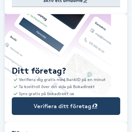
Skriv ett omdöme
Babylights
Balayage
Bambumassage
Barber
Ditt företag?
Barnklippning
Verifiera dig gratis med BankID på en minut
Ta kontroll över din sida på Bokadirekt
BIAB
Syns gratis på bokadirekt.se
Verifiera ditt företag
Blowout
Bottenfärg