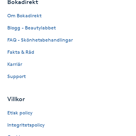
Bokadirekt
Fransk manikyr
Om Bokadirekt
Fransrengöring
Blogg - Beautylabbet
Frekvensterapi
FAQ - Skönhetsbehandlingar
Fakta & Råd
Friskvård
Karriär
Friskvårdsmassage
Support
Frisör
Villkor
Funktionsanalys
Etisk policy
Färgning
Integritetspolicy