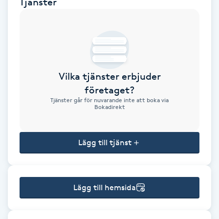
Tjänster
Brynformning
Brynfärgning
Brynplockning
Vilka tjänster erbjuder
företaget?
Bröllopsuppsättning
Tjänster går för nuvarande inte att boka via
Bokadirekt
C
Celluliter
Lägg till tjänst
Coachning
Lägg till hemsida
Color correction