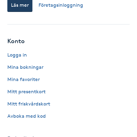
Läs mer
Företagsinloggning
Fotsvamp
Fotvård
Fransar
Konto
Logga in
Fransborttagning
Mina bokningar
Fransfärgning
Mina favoriter
Fransförlängning
Mitt presentkort
Mitt friskvårdskort
Fransförlängning Megavolym
Avboka med kod
Fransförlängning Volym