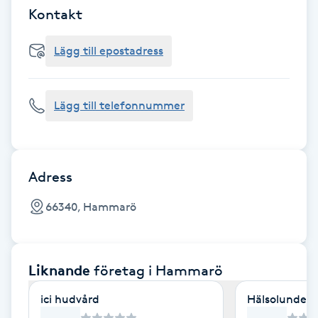
Cryoterapi
Kontakt
D
Lägg till epostadress
Damklippning
Dermapen
Lägg till telefonnummer
Diamantslipning
E
Adress
Enzympeeling
66340, Hammarö
Extensions
Liknande
företag
i Hammarö
Extensions borttagning
ici hudvård
Hälsolunden
Eyeliner-tatuering