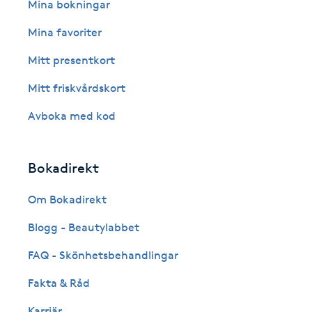
Eyeliner-tatuering
Mina bokningar
F
Mina favoriter
Face framing
Mitt presentkort
Mitt friskvårdskort
Faceliftmassage
Avboka med kod
Fet hårbotten
Bokadirekt
Fettreducering
Om Bokadirekt
Fibromassage
Blogg - Beautylabbet
Fillers
FAQ - Skönhetsbehandlingar
Fakta & Råd
Fotmassage
Karriär