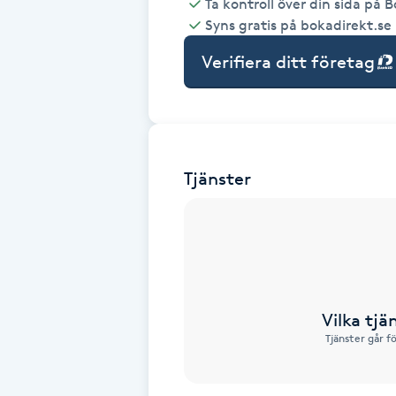
Ta kontroll över din sida på 
Syns gratis på bokadirekt.se
Babylights
Verifiera ditt företag
Balayage
Bambumassage
Tjänster
Barber
Barnklippning
BIAB
Vilka tjä
Blowout
Tjänster går f
Bottenfärg