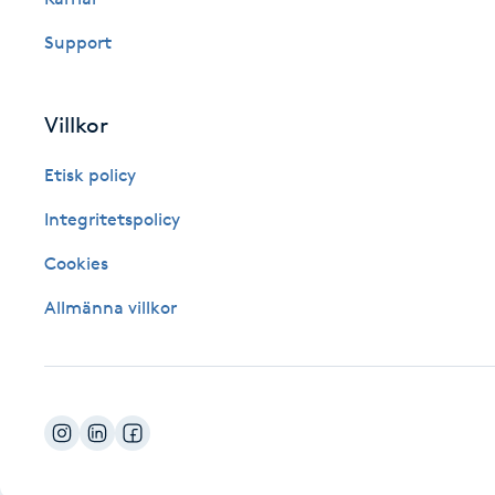
Fotsvamp
Support
Fotvård
Villkor
Fransar
Etisk policy
Fransborttagning
Integritetspolicy
Cookies
Fransfärgning
Allmänna villkor
Fransförlängning
Fransförlängning Megavolym
Fransförlängning Volym