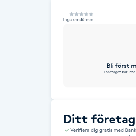
Alternativmedicin
Inga omdömen
Andningsmassage
Ansiktslyft utan kirurgi
Aromamassage
Bli först
Företaget har inte
Ashtanga Yoga
Ayurveda
Ayurvedisk Massage
Ditt företag
Ansiktsbehandling djuprengörande
Verifiera dig gratis med Ban
B