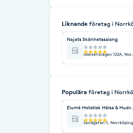
Brynformning
Liknande
företag
i Norrk
Brynfärgning
Najats Skönhetssalong
Brynplockning
Albrektsvägen 122A, Nor
Bröllopsuppsättning
C
Celluliter
Populära
företag
i Norrk
Coachning
Elumé Holistisk Hälsa & Hudv
Color correction
Sandgatan 1, Norrköping