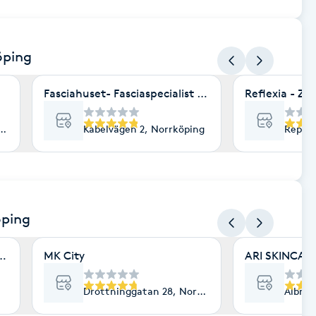
öping
Fasciahuset- Fasciaspecialist Ann Ericson
Reflexia - Zo
rköping
Kabelvägen 2, Norrköping
Repsla
öping
ård
MK City
ARI SKINCARE
Drottninggatan 28, Norrköping
Albrek