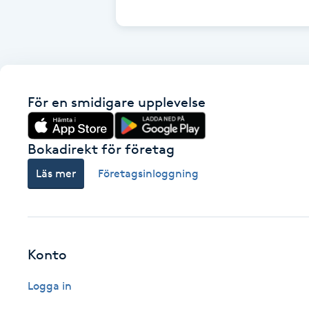
Cryoterapi
D
Damklippning
För en smidigare upplevelse
Dermapen
Diamantslipning
Bokadirekt för företag
E
Läs mer
Företagsinloggning
Enzympeeling
Extensions
Konto
Extensions borttagning
Logga in