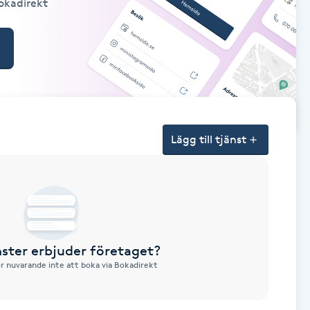
Bokadirekt
Lägg till tjänst
nster erbjuder företaget?
ör nuvarande inte att boka via Bokadirekt