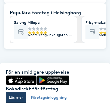
F
Populära
företag
i Helsingborg
Face framing
Salong Milepa
Frisyrmakarn
Faceliftmassage
Nedre Långvinkelsgatan 53, Helsingborg
Södra 
Fet hårbotten
Fettreducering
För en smidigare upplevelse
Fibromassage
Fillers
Bokadirekt för företag
Läs mer
Företagsinloggning
Fotmassage