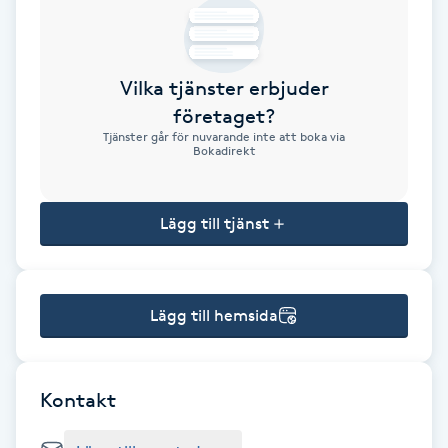
Brynformning
Vilka tjänster erbjuder
Brynfärgning
företaget?
Tjänster går för nuvarande inte att boka via
Brynplockning
Bokadirekt
Bröllopsuppsättning
Lägg till tjänst
C
Celluliter
Lägg till hemsida
Coachning
Color correction
Kontakt