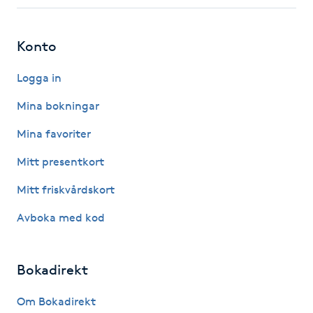
Fotsvamp
Konto
Fotvård
Logga in
Fransar
Mina bokningar
Fransborttagning
Mina favoriter
Mitt presentkort
Fransfärgning
Mitt friskvårdskort
Fransförlängning
Avboka med kod
Fransförlängning Megavolym
Bokadirekt
Fransförlängning Volym
Om Bokadirekt