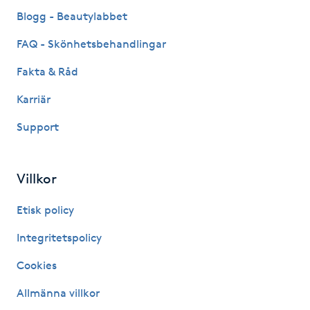
Fransk manikyr
Blogg - Beautylabbet
FAQ - Skönhetsbehandlingar
Fransrengöring
Fakta & Råd
Frekvensterapi
Karriär
Support
Friskvård
Friskvårdsmassage
Villkor
Frisör
Etisk policy
Integritetspolicy
Funktionsanalys
Cookies
Färgning
Allmänna villkor