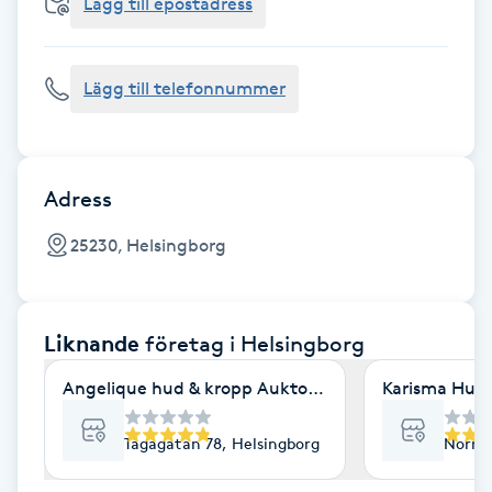
Cryoterapi
Lägg till epostadress
D
Lägg till telefonnummer
Damklippning
Dermapen
Adress
Diamantslipning
25230, Helsingborg
E
Enzympeeling
Liknande
företag
i Helsingborg
Extensions
Angelique hud & kropp Auktoriserad hudterapeut
Karisma Hud
Extensions borttagning
Tågagatan 78, Helsingborg
Norra 
Eyeliner-tatuering