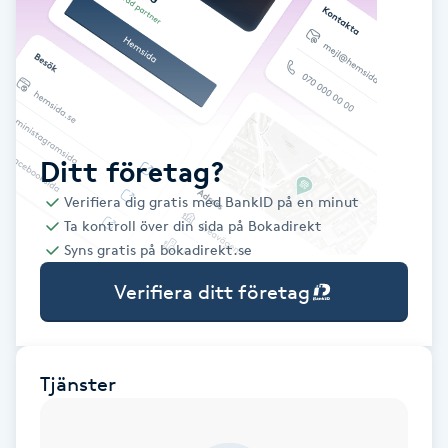
Babylights
Balayage
Bambumassage
Ditt företag?
Verifiera dig gratis med BankID på en minut
Barber
Ta kontroll över din sida på Bokadirekt
Syns gratis på bokadirekt.se
Barnklippning
Verifiera ditt företag
BIAB
Blowout
Tjänster
Bottenfärg