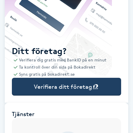
Babylights
Balayage
Bambumassage
Ditt företag?
Verifiera dig gratis med BankID på en minut
Barber
Ta kontroll över din sida på Bokadirekt
Syns gratis på bokadirekt.se
Barnklippning
Verifiera ditt företag
BIAB
Blowout
Tjänster
Bottenfärg