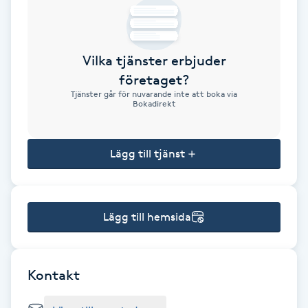
Brynformning
Vilka tjänster erbjuder
Brynfärgning
företaget?
Tjänster går för nuvarande inte att boka via
Brynplockning
Bokadirekt
Bröllopsuppsättning
Lägg till tjänst
C
Celluliter
Lägg till hemsida
Coachning
Color correction
Kontakt