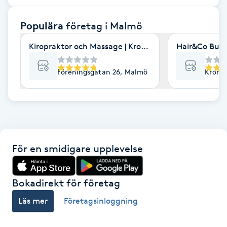
F
Populära
företag
i Malmö
Face framing
Kiropraktor och Massage | Kroppia
Hair&Co Burl
Faceliftmassage
Föreningsgatan 26, Malmö
Kronet
Fet hårbotten
Fettreducering
För en smidigare upplevelse
Fibromassage
Fillers
Bokadirekt för företag
Läs mer
Företagsinloggning
Fotmassage