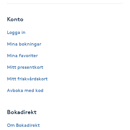
Fotsvamp
Konto
Fotvård
Logga in
Fransar
Mina bokningar
Fransborttagning
Mina favoriter
Mitt presentkort
Fransfärgning
Mitt friskvårdskort
Fransförlängning
Avboka med kod
Fransförlängning Megavolym
Bokadirekt
Fransförlängning Volym
Om Bokadirekt