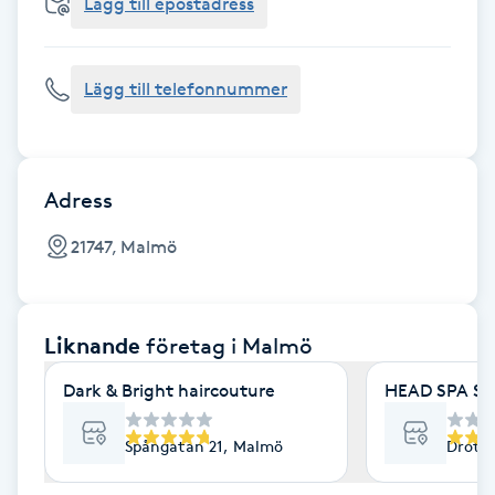
Cryoterapi
Lägg till epostadress
D
Lägg till telefonnummer
Damklippning
Dermapen
Adress
Diamantslipning
21747, Malmö
E
Enzympeeling
Liknande
företag
i Malmö
Extensions
Dark & Bright haircouture
HEAD SPA S
Extensions borttagning
Spångatan 21, Malmö
Drott
Eyeliner-tatuering