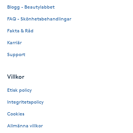
Fransk manikyr
Blogg - Beautylabbet
FAQ - Skönhetsbehandlingar
Fransrengöring
Fakta & Råd
Frekvensterapi
Karriär
Support
Friskvård
Friskvårdsmassage
Villkor
Frisör
Etisk policy
Integritetspolicy
Funktionsanalys
Cookies
Färgning
Allmänna villkor