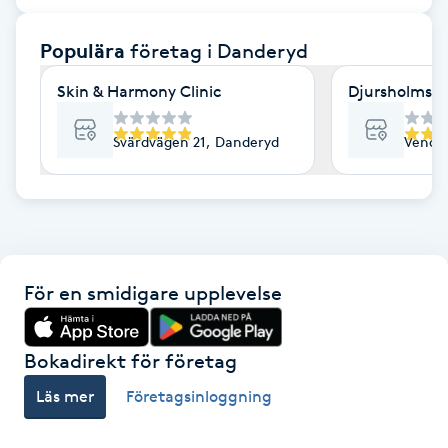
F
Populära
företag
i Danderyd
Face framing
Skin & Harmony Clinic
Djursholms H
Faceliftmassage
Svärdvägen 21, Danderyd
Vende
Fet hårbotten
Fettreducering
För en smidigare upplevelse
Fibromassage
Fillers
Bokadirekt för företag
Läs mer
Företagsinloggning
Fotmassage