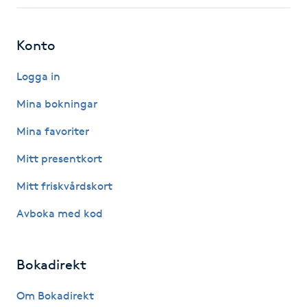
Fotsvamp
Konto
Fotvård
Logga in
Fransar
Mina bokningar
Fransborttagning
Mina favoriter
Mitt presentkort
Fransfärgning
Mitt friskvårdskort
Fransförlängning
Avboka med kod
Fransförlängning Megavolym
Bokadirekt
Fransförlängning Volym
Om Bokadirekt