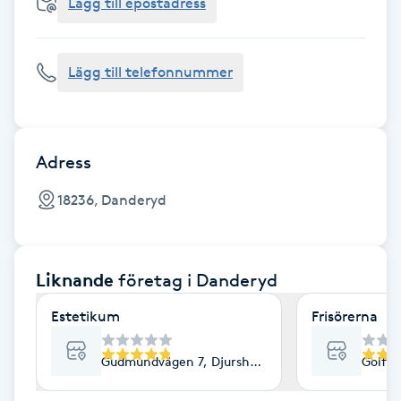
Cryoterapi
Lägg till epostadress
D
Lägg till telefonnummer
Damklippning
Dermapen
Adress
Diamantslipning
18236, Danderyd
E
Enzympeeling
Liknande
företag
i Danderyd
Extensions
Estetikum
Frisörerna
Extensions borttagning
Gudmundvägen 7, Djursholm
Golfvä
Eyeliner-tatuering