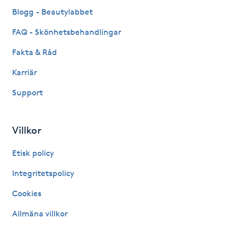
Fransk manikyr
Blogg - Beautylabbet
FAQ - Skönhetsbehandlingar
Fransrengöring
Fakta & Råd
Frekvensterapi
Karriär
Support
Friskvård
Friskvårdsmassage
Villkor
Frisör
Etisk policy
Integritetspolicy
Funktionsanalys
Cookies
Färgning
Allmäna villkor