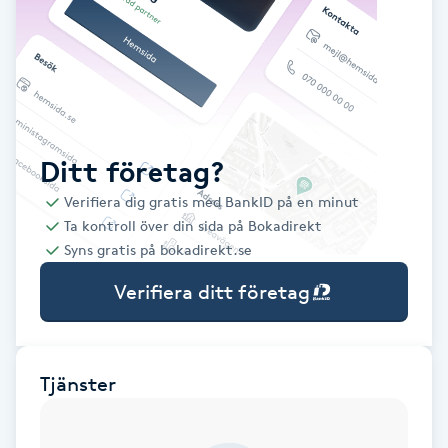
Babylights
Balayage
Bambumassage
Ditt företag?
Verifiera dig gratis med BankID på en minut
Barber
Ta kontroll över din sida på Bokadirekt
Syns gratis på bokadirekt.se
Barnklippning
Verifiera ditt företag
BIAB
Blowout
Tjänster
Bottenfärg