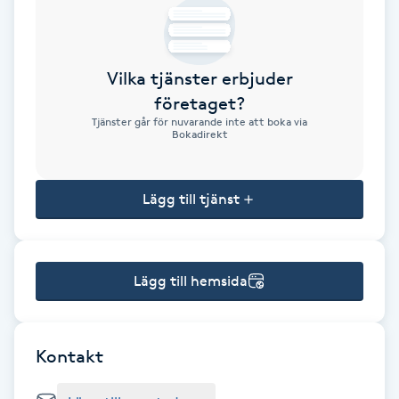
Brynformning
Vilka tjänster erbjuder
Brynfärgning
företaget?
Tjänster går för nuvarande inte att boka via
Brynplockning
Bokadirekt
Bröllopsuppsättning
Lägg till tjänst
C
Celluliter
Lägg till hemsida
Coachning
Color correction
Kontakt