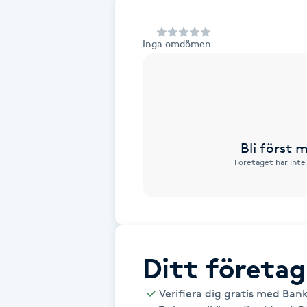
Alternativmedicin
Inga omdömen
Andningsmassage
Ansiktslyft utan kirurgi
Aromamassage
Bli först
Företaget har inte
Ashtanga Yoga
Ayurveda
Ayurvedisk Massage
Ditt företag
Ansiktsbehandling djuprengörande
Verifiera dig gratis med Ban
B