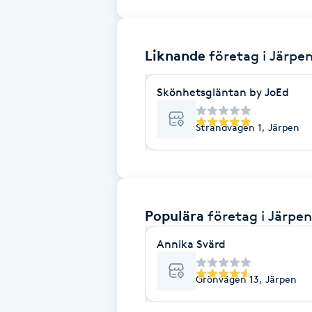
Brynformning
Liknande
företag
i Järpe
Brynfärgning
Skönhetsgläntan by JoEd
Brynplockning
Strandvägen 1, Järpen
Bröllopsuppsättning
C
Celluliter
Populära
företag
i Järpen
Coachning
Annika Svärd
Grönvägen 13, Järpen
Color correction