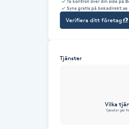
Ta kontroll över din sida på 
Syns gratis på bokadirekt.se
Babylights
Verifiera ditt företag
Balayage
Bambumassage
Tjänster
Barber
Barnklippning
BIAB
Vilka tjä
Blowout
Tjänster går f
Bottenfärg