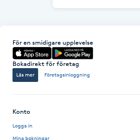
Cryoterapi
D
Damklippning
För en smidigare upplevelse
Dermapen
Bokadirekt för företag
Diamantslipning
E
Läs mer
Företagsinloggning
Enzympeeling
Extensions
Konto
Extensions borttagning
Logga in
Mina bokningar