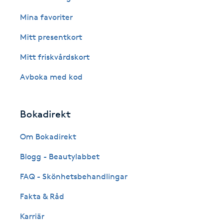
Eyeliner-tatuering
Mina favoriter
F
Mitt presentkort
Face framing
Mitt friskvårdskort
Faceliftmassage
Avboka med kod
Fet hårbotten
Bokadirekt
Fettreducering
Om Bokadirekt
Fibromassage
Blogg - Beautylabbet
FAQ - Skönhetsbehandlingar
Fillers
Fakta & Råd
Fotmassage
Karriär