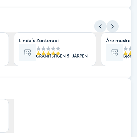
n
Linda´s Zonterapi
Åre muskel & 
GRANITSTIGEN 5, JÄRPEN
Björkv