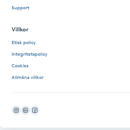
Support
Fotsvamp
Fotvård
Villkor
Fransar
Etisk policy
Integritetspolicy
Fransborttagning
Cookies
Fransfärgning
Allmäna villkor
Fransförlängning
Fransförlängning Megavolym
Fransförlängning Volym