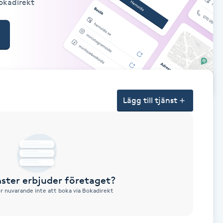
Bokadirekt
Lägg till tjänst
nster erbjuder företaget?
ör nuvarande inte att boka via Bokadirekt