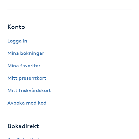
Fotsvamp
Fotvård
Konto
Fransar
Logga in
Mina bokningar
Fransborttagning
Mina favoriter
Fransfärgning
Mitt presentkort
Mitt friskvårdskort
Fransförlängning
Avboka med kod
Fransförlängning Megavolym
Bokadirekt
Fransförlängning Volym