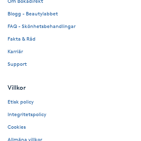
Om Bokadirekt
Fransk manikyr
Blogg - Beautylabbet
Fransrengöring
FAQ - Skönhetsbehandlingar
Fakta & Råd
Frekvensterapi
Karriär
Friskvård
Support
Friskvårdsmassage
Villkor
Frisör
Etisk policy
Funktionsanalys
Integritetspolicy
Cookies
Färgning
Allmäna villkor