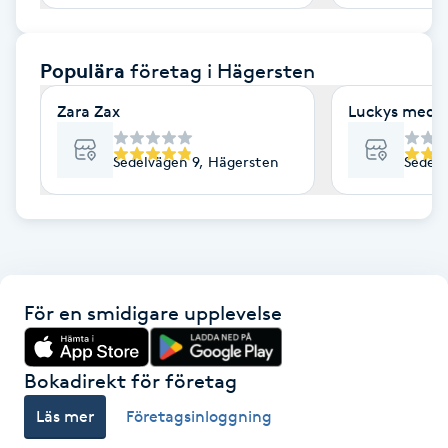
F
Populära
företag
i Hägersten
Face framing
Zara Zax
Luckys medic
Faceliftmassage
Sedelvägen 9, Hägersten
Sedelv
Fet hårbotten
Fettreducering
Fibromassage
För en smidigare upplevelse
Fillers
Bokadirekt för företag
Fotmassage
Läs mer
Företagsinloggning