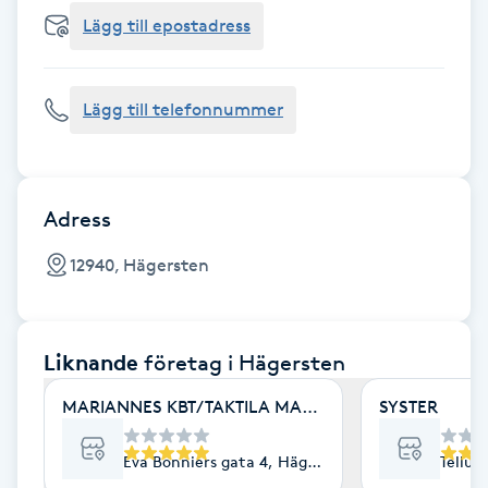
Cryoterapi
Lägg till epostadress
D
Damklippning
Lägg till telefonnummer
Dermapen
Diamantslipning
Adress
E
12940, Hägersten
Enzympeeling
Liknande
företag
i Hägersten
Extensions
MARIANNES KBT/TAKTILA MASSAGE
SYSTER
Extensions borttagning
Eva Bonniers gata 4, Hägersten
Tellus
Eyeliner-tatuering