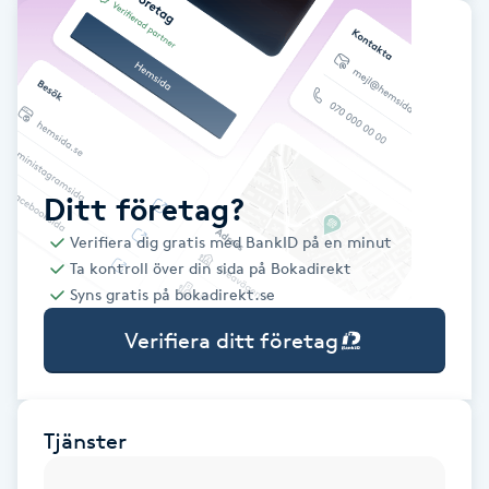
Babylights
Balayage
Bambumassage
Ditt företag?
Barber
Verifiera dig gratis med BankID på en minut
Ta kontroll över din sida på Bokadirekt
Barnklippning
Syns gratis på bokadirekt.se
Verifiera ditt företag
BIAB
Blowout
Tjänster
Bottenfärg