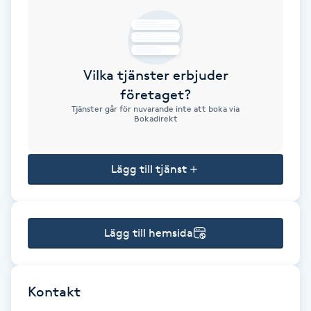
Brynformning
Brynfärgning
Vilka tjänster erbjuder
företaget?
Brynplockning
Tjänster går för nuvarande inte att boka via
Bokadirekt
Bröllopsuppsättning
C
Lägg till tjänst
Celluliter
Lägg till hemsida
Coachning
Color correction
Kontakt