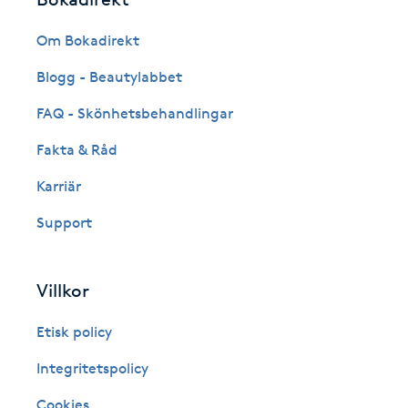
Eyeliner-tatuering
F
Om Bokadirekt
Face framing
Blogg - Beautylabbet
FAQ - Skönhetsbehandlingar
Faceliftmassage
Fakta & Råd
Fet hårbotten
Karriär
Support
Fettreducering
Fibromassage
Villkor
Fillers
Etisk policy
Integritetspolicy
Fotmassage
Cookies