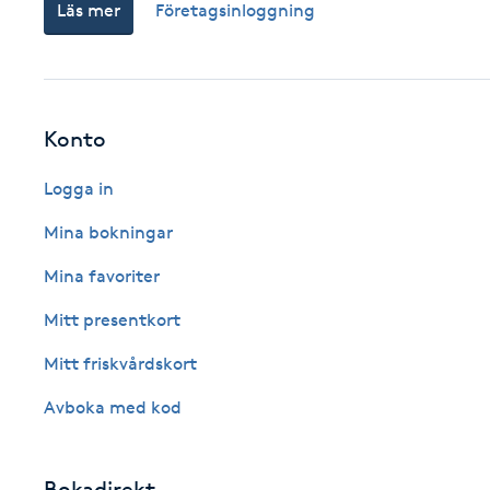
Läs mer
Företagsinloggning
Cryoterapi
D
Damklippning
Konto
Dermapen
Logga in
Diamantslipning
Mina bokningar
E
Mina favoriter
Enzympeeling
Mitt presentkort
Mitt friskvårdskort
Extensions
Avboka med kod
Extensions borttagning
Bokadirekt