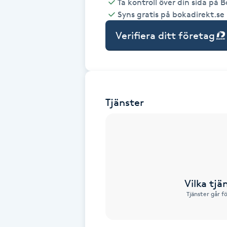
Ta kontroll över din sida på 
Syns gratis på bokadirekt.se
Babylights
Verifiera ditt företag
Balayage
Bambumassage
Tjänster
Barber
Barnklippning
BIAB
Vilka tjä
Blowout
Tjänster går f
Bottenfärg