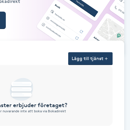
Bokadirekt
Lägg till tjänst
nster erbjuder företaget?
ör nuvarande inte att boka via Bokadirekt