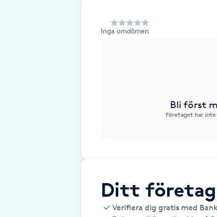
Alternativmedicin
Inga omdömen
Andningsmassage
Ansiktslyft utan kirurgi
Aromamassage
Bli först
Företaget har inte
Ashtanga Yoga
Ayurveda
Ayurvedisk Massage
Ditt företag
Ansiktsbehandling djuprengörande
Verifiera dig gratis med Ban
B