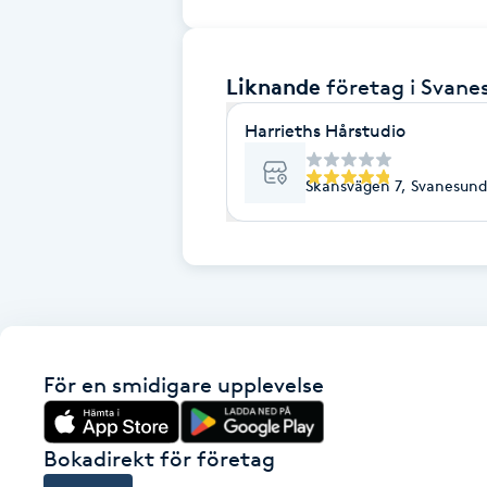
Brynformning
Liknande
företag
i Svane
Brynfärgning
Harrieths Hårstudio
Brynplockning
Skansvägen 7, Svanesund
Bröllopsuppsättning
C
Celluliter
Coachning
För en smidigare upplevelse
Color correction
Bokadirekt för företag