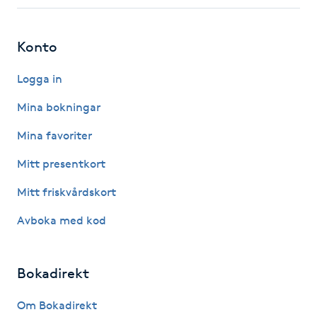
Fotsvamp
Konto
Fotvård
Logga in
Fransar
Mina bokningar
Fransborttagning
Mina favoriter
Mitt presentkort
Fransfärgning
Mitt friskvårdskort
Fransförlängning
Avboka med kod
Fransförlängning Megavolym
Bokadirekt
Fransförlängning Volym
Om Bokadirekt