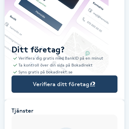
Babylights
Balayage
Bambumassage
Ditt företag?
Verifiera dig gratis med BankID på en minut
Barber
Ta kontroll över din sida på Bokadirekt
Syns gratis på bokadirekt.se
Barnklippning
Verifiera ditt företag
BIAB
Blowout
Tjänster
Bottenfärg