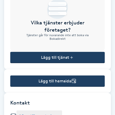
Brynformning
Vilka tjänster erbjuder
Brynfärgning
företaget?
Tjänster går för nuvarande inte att boka via
Brynplockning
Bokadirekt
Bröllopsuppsättning
Lägg till tjänst
C
Celluliter
Lägg till hemsida
Coachning
Color correction
Kontakt