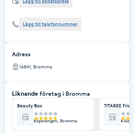
Cryoterapi
Lägg till epostadress
D
Lägg till telefonnummer
Damklippning
Dermapen
Adress
Diamantslipning
16841, Bromma
E
Enzympeeling
Liknande
företag
i Bromma
Extensions
Beauty Box
TITAREE Frisk
Extensions borttagning
Köpsvängen, Bromma
Kläde
Eyeliner-tatuering