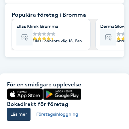
F
Populära
företag
i Bromma
Face framing
Ellas Klinik Bromma
DermaGlow 
Faceliftmassage
Elias Lönnrots väg 18, Bromma
Abrah
Fet hårbotten
Fettreducering
För en smidigare upplevelse
Fibromassage
Fillers
Bokadirekt för företag
Läs mer
Företagsinloggning
Fotmassage