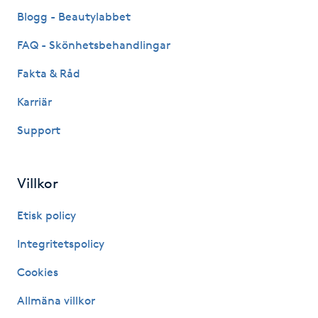
Fransk manikyr
Blogg - Beautylabbet
FAQ - Skönhetsbehandlingar
Fransrengöring
Fakta & Råd
Frekvensterapi
Karriär
Support
Friskvård
Friskvårdsmassage
Villkor
Frisör
Etisk policy
Integritetspolicy
Funktionsanalys
Cookies
Färgning
Allmäna villkor