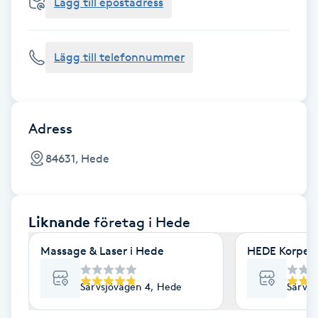
Cryoterapi
Lägg till epostadress
D
Lägg till telefonnummer
Damklippning
Dermapen
Adress
Diamantslipning
84631, Hede
E
Enzympeeling
Liknande
företag
i Hede
Extensions
Massage & Laser i Hede
HEDE Korpen
Extensions borttagning
Särvsjövägen 4, Hede
Särvsj
Eyeliner-tatuering