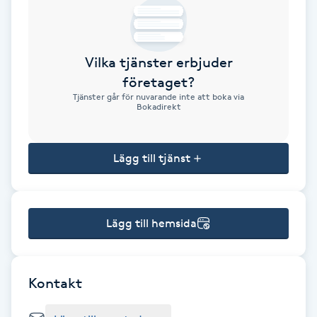
Brynformning
Vilka tjänster erbjuder
Brynfärgning
företaget?
Tjänster går för nuvarande inte att boka via
Brynplockning
Bokadirekt
Bröllopsuppsättning
Lägg till tjänst
C
Celluliter
Lägg till hemsida
Coachning
Color correction
Kontakt