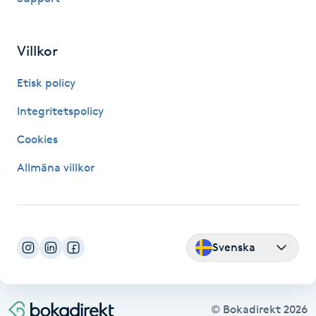
Fransk manikyr
Villkor
Fransrengöring
Etisk policy
Frekvensterapi
Integritetspolicy
Friskvård
Cookies
Allmäna villkor
Friskvårdsmassage
Frisör
Svenska
Funktionsanalys
Färgning
© Bokadirekt
2026