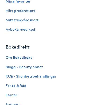
Mina favoriter
Fotsvamp
Mitt presentkort
Fotvård
Mitt friskvårdskort
Avboka med kod
Fransar
Fransborttagning
Bokadirekt
Fransfärgning
Om Bokadirekt
Blogg - Beautylabbet
Fransförlängning
FAQ - Skönhetsbehandlingar
Fransförlängning Megavolym
Fakta & Råd
Karriär
Fransförlängning Volym
Support