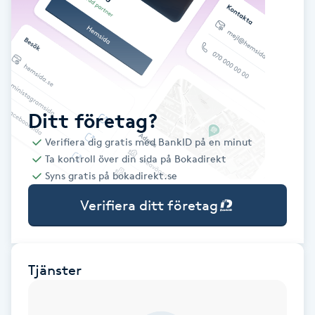
Babylights
Balayage
Bambumassage
Ditt företag?
Verifiera dig gratis med BankID på en minut
Barber
Ta kontroll över din sida på Bokadirekt
Syns gratis på bokadirekt.se
Barnklippning
Verifiera ditt företag
BIAB
Blowout
Tjänster
Bottenfärg