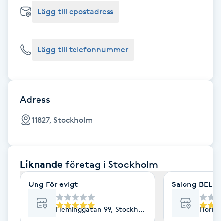
Cryoterapi
Lägg till epostadress
D
Damklippning
Lägg till telefonnummer
Dermapen
Diamantslipning
Adress
E
11827, Stockholm
Enzympeeling
Liknande
företag
i Stockholm
Extensions
Ung För evigt
Salong BELLA
Extensions borttagning
Fleminggatan 99, Stockholm
Horns
Eyeliner-tatuering