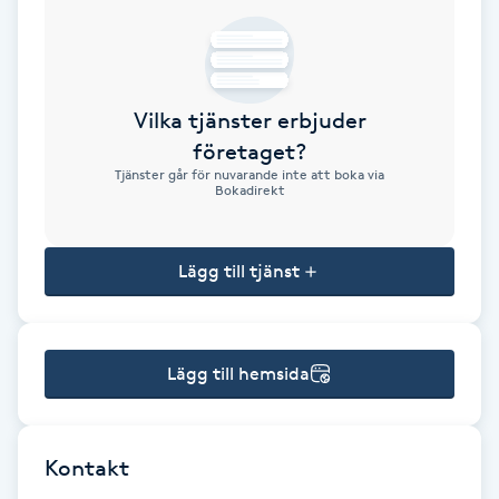
Brynformning
Brynfärgning
Vilka tjänster erbjuder
företaget?
Brynplockning
Tjänster går för nuvarande inte att boka via
Bokadirekt
Bröllopsuppsättning
C
Lägg till tjänst
Celluliter
Lägg till hemsida
Coachning
Color correction
Kontakt