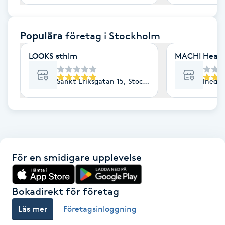
F
Populära
företag
i Stockholm
Face framing
LOOKS sthlm
MACHI Heal
Faceliftmassage
Sankt Eriksgatan 15, Stockholm
Inedal
Fet hårbotten
Fettreducering
Fibromassage
För en smidigare upplevelse
Fillers
Bokadirekt för företag
Fotmassage
Läs mer
Företagsinloggning