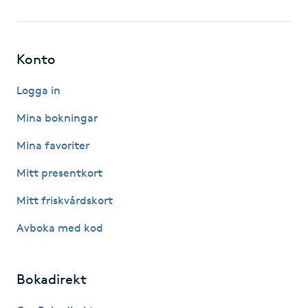
Fotsvamp
Fotvård
Konto
Fransar
Logga in
Mina bokningar
Fransborttagning
Mina favoriter
Fransfärgning
Mitt presentkort
Mitt friskvårdskort
Fransförlängning
Avboka med kod
Fransförlängning Megavolym
Bokadirekt
Fransförlängning Volym