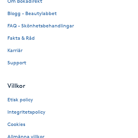
Om Bokadirekt
Fransk manikyr
Blogg - Beautylabbet
Fransrengöring
FAQ - Skönhetsbehandlingar
Fakta & Råd
Frekvensterapi
Karriär
Friskvård
Support
Friskvårdsmassage
Villkor
Frisör
Etisk policy
Funktionsanalys
Integritetspolicy
Cookies
Färgning
Allmänna villkor