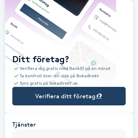
Babylights
Balayage
Bambumassage
Ditt företag?
Barber
Verifiera dig gratis med BankID på en minut
Ta kontroll över din sida på Bokadirekt
Barnklippning
Syns gratis på bokadirekt.se
Verifiera ditt företag
BIAB
Blowout
Tjänster
Bottenfärg