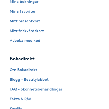
Eyeliner-tatuering
Mina bokningar
F
Mina favoriter
Face framing
Mitt presentkort
Mitt friskvårdskort
Faceliftmassage
Avboka med kod
Fet hårbotten
Bokadirekt
Fettreducering
Om Bokadirekt
Fibromassage
Blogg - Beautylabbet
Fillers
FAQ - Skönhetsbehandlingar
Fakta & Råd
Fotmassage
Karriär