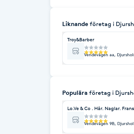
Brynformning
Liknande
företag
i Djurs
Brynfärgning
Troy&Barber
Brynplockning
Vendevägen aa, Djursho
Bröllopsuppsättning
C
Celluliter
Populära
företag
i Djurs
Coachning
Lo.Ve & Co . Hår. Naglar. Frans
Color correction
Vendevägen 9B, Djursho