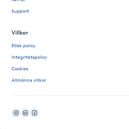
Fotsvamp
Support
Fotvård
Villkor
Fransar
Etisk policy
Fransborttagning
Integritetspolicy
Cookies
Fransfärgning
Allmänna villkor
Fransförlängning
Fransförlängning Megavolym
Fransförlängning Volym