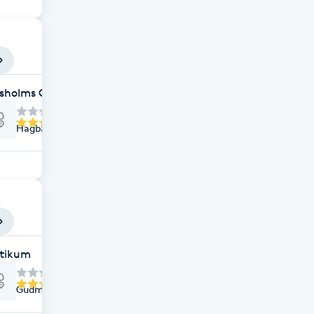
sholms Golfklubb
Hagbardsvägen 1, Djursholm
etikum
Gudmundvägen 7, Djursholm