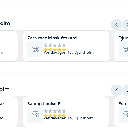
holm
Zara medicinsk fotvård
Djur
lm
Vendevägen 15, Djursholm
holm
ar. Bryn
Salong Louise P
Est
lm
Vendevägen 16, Djursholm