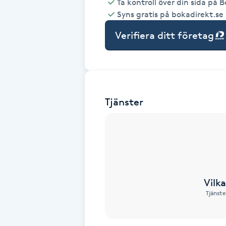
Ta kontroll över din sida på 
Syns gratis på bokadirekt.se
Babylights
Verifiera ditt företag
Balayage
Bambumassage
Tjänster
Barber
Barnklippning
BIAB
Vilk
Blowout
Tjänste
Bottenfärg