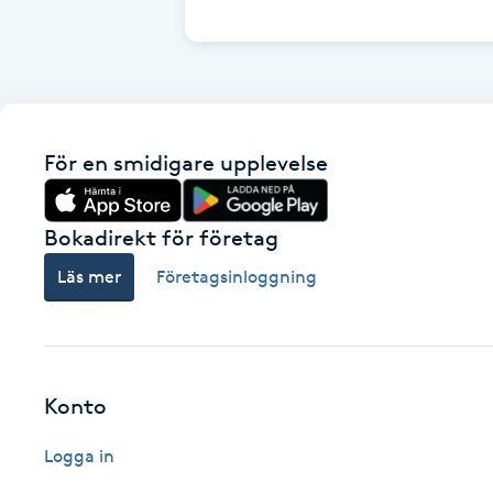
Cryoterapi
D
Damklippning
För en smidigare upplevelse
Dermapen
Diamantslipning
Bokadirekt för företag
E
Läs mer
Företagsinloggning
Enzympeeling
Extensions
Konto
Extensions borttagning
Logga in