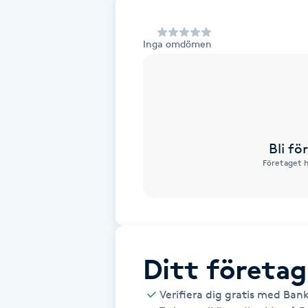
Alternativmedicin
Inga omdömen
Andningsmassage
Ansiktslyft utan kirurgi
Aromamassage
Bli f
Företaget h
Ashtanga Yoga
Ayurveda
Ayurvedisk Massage
Ditt företag
Ansiktsbehandling djuprengörande
Verifiera dig gratis med Ban
B