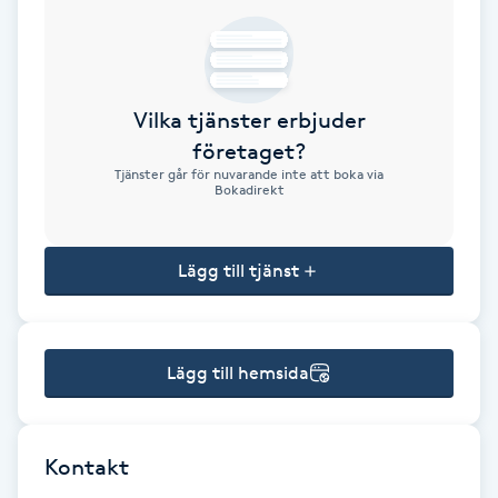
Brynformning
Brynfärgning
Vilka tjänster erbjuder
företaget?
Brynplockning
Tjänster går för nuvarande inte att boka via
Bokadirekt
Bröllopsuppsättning
C
Lägg till tjänst
Celluliter
Lägg till hemsida
Coachning
Color correction
Kontakt