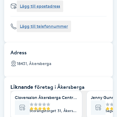
Cryoterapi
Lägg till epostadress
D
Damklippning
Lägg till telefonnummer
Dermapen
Diamantslipning
Adress
E
18431, Åkersberga
Enzympeeling
Liknande
företag
i Åkersberga
Extensions
Cloversalon Åkersberga Centrum
Jenny Gunn 
Extensions borttagning
Storängstorget 31, Åkersberga
Sågväg
Eyeliner-tatuering