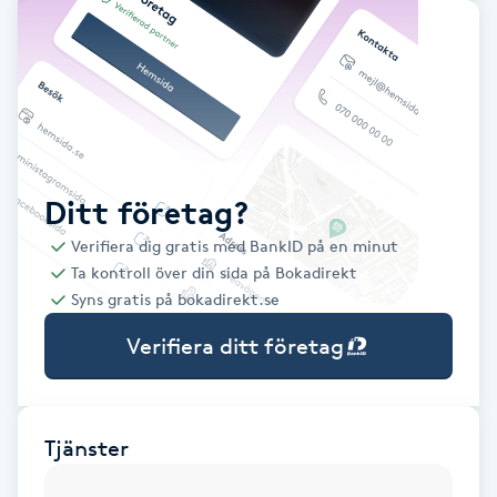
Babylights
Balayage
Bambumassage
Ditt företag?
Barber
Verifiera dig gratis med BankID på en minut
Ta kontroll över din sida på Bokadirekt
Barnklippning
Syns gratis på bokadirekt.se
Verifiera ditt företag
BIAB
Blowout
Tjänster
Bottenfärg