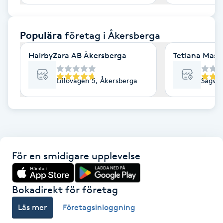
F
Populära
företag
i Åkersberga
Face framing
HairbyZara AB Åkersberga
Tetiana Mass
Faceliftmassage
Lillövägen 5, Åkersberga
Sågväg
Fet hårbotten
Fettreducering
Fibromassage
För en smidigare upplevelse
Fillers
Bokadirekt för företag
Fotmassage
Läs mer
Företagsinloggning