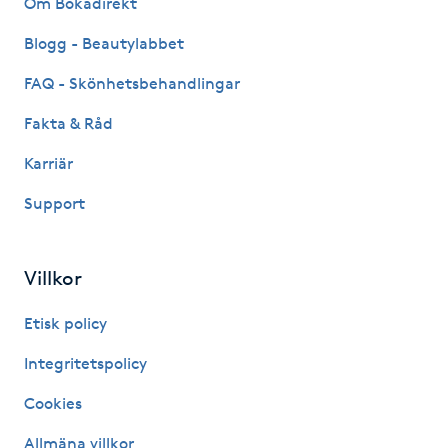
Om Bokadirekt
Fransk manikyr
Blogg - Beautylabbet
Fransrengöring
FAQ - Skönhetsbehandlingar
Fakta & Råd
Frekvensterapi
Karriär
Friskvård
Support
Friskvårdsmassage
Villkor
Frisör
Etisk policy
Funktionsanalys
Integritetspolicy
Cookies
Färgning
Allmäna villkor