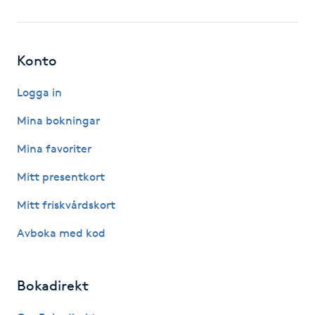
Fotsvamp
Fotvård
Konto
Fransar
Logga in
Mina bokningar
Fransborttagning
Mina favoriter
Fransfärgning
Mitt presentkort
Mitt friskvårdskort
Fransförlängning
Avboka med kod
Fransförlängning Megavolym
Bokadirekt
Fransförlängning Volym