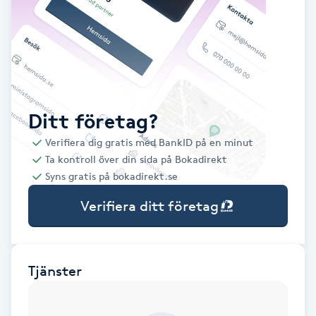
Babylights
Balayage
Bambumassage
Ditt företag?
Verifiera dig gratis med BankID på en minut
Barber
Ta kontroll över din sida på Bokadirekt
Syns gratis på bokadirekt.se
Barnklippning
Verifiera ditt företag
BIAB
Blowout
Tjänster
Bottenfärg