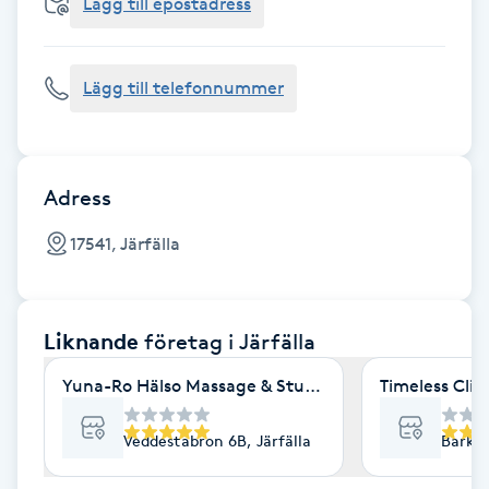
Cryoterapi
Lägg till epostadress
D
Lägg till telefonnummer
Damklippning
Dermapen
Adress
Diamantslipning
17541, Järfälla
E
Enzympeeling
Liknande
företag
i Järfälla
Extensions
Yuna-Ro Hälso Massage & Studio
Timeless Clin
Extensions borttagning
Veddestabron 6B, Järfälla
Barkar
Eyeliner-tatuering