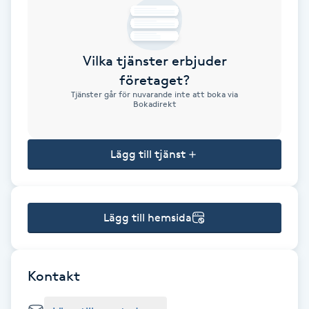
Brynformning
Vilka tjänster erbjuder
Brynfärgning
företaget?
Tjänster går för nuvarande inte att boka via
Brynplockning
Bokadirekt
Bröllopsuppsättning
Lägg till tjänst
C
Celluliter
Lägg till hemsida
Coachning
Color correction
Kontakt