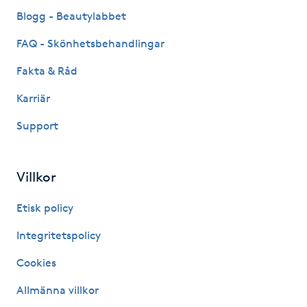
Fransk manikyr
Blogg - Beautylabbet
FAQ - Skönhetsbehandlingar
Fransrengöring
Fakta & Råd
Frekvensterapi
Karriär
Support
Friskvård
Friskvårdsmassage
Villkor
Frisör
Etisk policy
Integritetspolicy
Funktionsanalys
Cookies
Färgning
Allmänna villkor