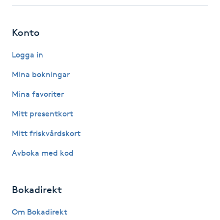
Fotsvamp
Konto
Fotvård
Logga in
Fransar
Mina bokningar
Fransborttagning
Mina favoriter
Mitt presentkort
Fransfärgning
Mitt friskvårdskort
Fransförlängning
Avboka med kod
Fransförlängning Megavolym
Bokadirekt
Fransförlängning Volym
Om Bokadirekt