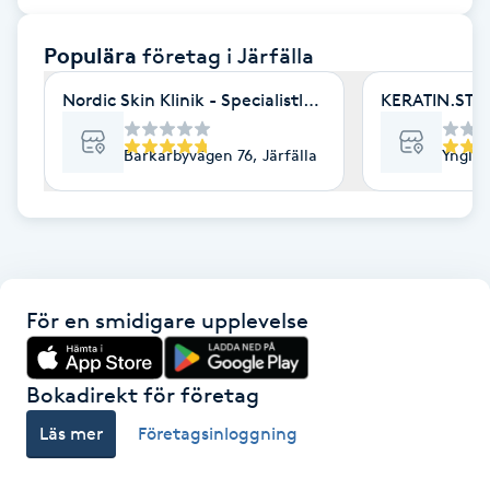
F
Populära
företag
i Järfälla
Face framing
Nordic Skin Klinik - Specialistläkarklinik
KERATIN.ST
Faceliftmassage
Barkarbyvägen 76, Järfälla
Ynglin
Fet hårbotten
Fettreducering
För en smidigare upplevelse
Fibromassage
Fillers
Bokadirekt för företag
Läs mer
Företagsinloggning
Fotmassage