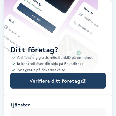
Babylights
Balayage
Bambumassage
Ditt företag?
Barber
Verifiera dig gratis med BankID på en minut
Ta kontroll över din sida på Bokadirekt
Barnklippning
Syns gratis på bokadirekt.se
Verifiera ditt företag
BIAB
Blowout
Tjänster
Bottenfärg