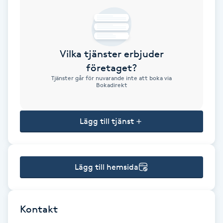
Brynformning
Brynfärgning
Vilka tjänster erbjuder
företaget?
Brynplockning
Tjänster går för nuvarande inte att boka via
Bokadirekt
Bröllopsuppsättning
C
Lägg till tjänst
Celluliter
Lägg till hemsida
Coachning
Color correction
Kontakt