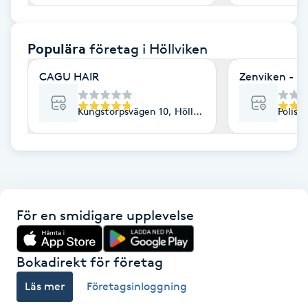
F
Populära
företag
i Höllviken
Face framing
CAGU HAIR
Zenviken - Hö
Faceliftmassage
Kungstorpsvägen 10, Höllviken
Polisv
Fet hårbotten
Fettreducering
Fibromassage
För en smidigare upplevelse
Fillers
Bokadirekt för företag
Fotmassage
Läs mer
Företagsinloggning