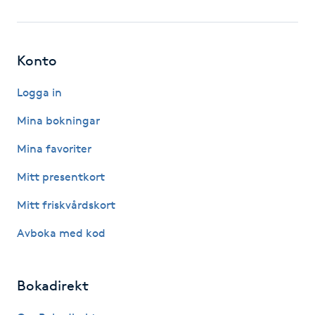
Fotsvamp
Fotvård
Konto
Fransar
Logga in
Mina bokningar
Fransborttagning
Mina favoriter
Fransfärgning
Mitt presentkort
Mitt friskvårdskort
Fransförlängning
Avboka med kod
Fransförlängning Megavolym
Bokadirekt
Fransförlängning Volym