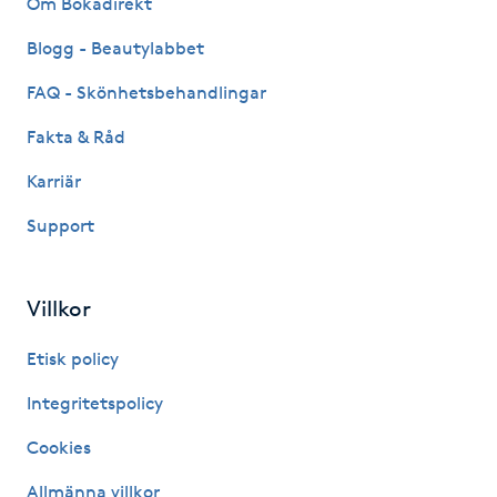
Om Bokadirekt
Fransk manikyr
Blogg - Beautylabbet
Fransrengöring
FAQ - Skönhetsbehandlingar
Fakta & Råd
Frekvensterapi
Karriär
Friskvård
Support
Friskvårdsmassage
Villkor
Frisör
Etisk policy
Funktionsanalys
Integritetspolicy
Cookies
Färgning
Allmänna villkor