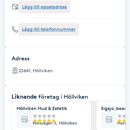
Cryoterapi
Lägg till epostadress
D
Damklippning
Lägg till telefonnummer
Dermapen
Diamantslipning
Adress
E
23641, Höllviken
Enzympeeling
Liknande
företag
i Höllviken
Extensions
Höllviken Hud & Estetik
Sigsjo_beaut
Extensions borttagning
Polisvägen 5, Höllviken
Harris
Eyeliner-tatuering