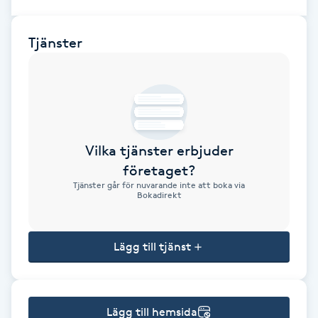
Brynformning
Tjänster
Brynfärgning
Brynplockning
Bröllopsuppsättning
Vilka tjänster erbjuder
C
företaget?
Tjänster går för nuvarande inte att boka via
Bokadirekt
Celluliter
Coachning
Lägg till tjänst
Color correction
Lägg till hemsida