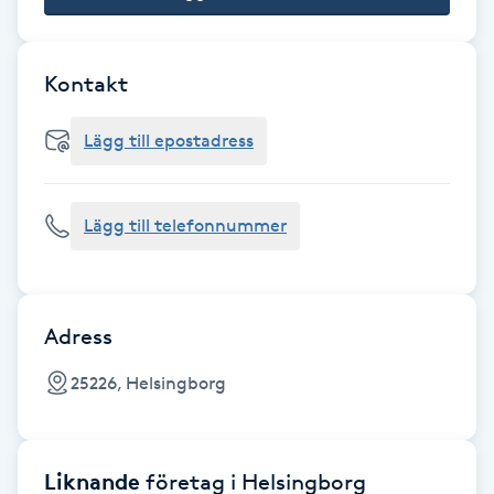
Cryoterapi
D
Kontakt
Damklippning
Lägg till epostadress
Dermapen
Diamantslipning
Lägg till telefonnummer
E
Enzympeeling
Adress
Extensions
25226, Helsingborg
Extensions borttagning
Liknande
företag
i Helsingborg
Eyeliner-tatuering