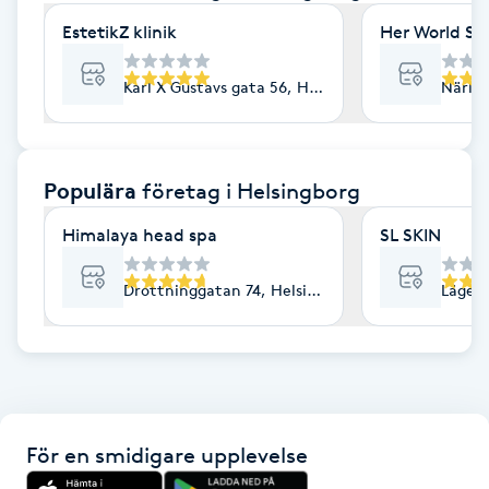
F
EstetikZ klinik
Her World St
Face framing
Karl X Gustavs gata 56, Helsingborg
Närlun
Faceliftmassage
Populära
företag
i Helsingborg
Fet hårbotten
Himalaya head spa
SL SKIN
Fettreducering
Drottninggatan 74, Helsingborg
Lägerv
Fibromassage
Fillers
Fotmassage
För en smidigare upplevelse