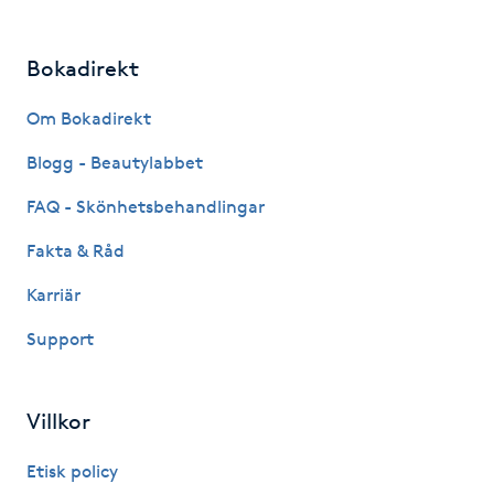
Fransk manikyr
Bokadirekt
Fransrengöring
Om Bokadirekt
Frekvensterapi
Blogg - Beautylabbet
Friskvård
FAQ - Skönhetsbehandlingar
Fakta & Råd
Friskvårdsmassage
Karriär
Frisör
Support
Funktionsanalys
Villkor
Färgning
Etisk policy