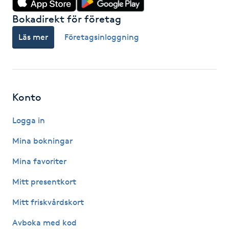
Fotsvamp
Bokadirekt för företag
Läs mer
Företagsinloggning
Fotvård
Fransar
Fransborttagning
Konto
Logga in
Fransfärgning
Mina bokningar
Fransförlängning
Mina favoriter
Fransförlängning Megavolym
Mitt presentkort
Mitt friskvårdskort
Fransförlängning Volym
Avboka med kod