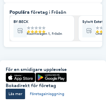
F
Populära
företag
i Frösön
Face framing
BY:BECK
Sylwit Esteti
Faceliftmassage
Ruuthsvägen 1, Frösön
Öneväg
Fet hårbotten
Fettreducering
För en smidigare upplevelse
Fibromassage
Fillers
Bokadirekt för företag
Läs mer
Företagsinloggning
Fotmassage