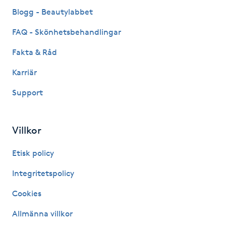
Fransk manikyr
Blogg - Beautylabbet
FAQ - Skönhetsbehandlingar
Fransrengöring
Fakta & Råd
Frekvensterapi
Karriär
Support
Friskvård
Friskvårdsmassage
Villkor
Frisör
Etisk policy
Integritetspolicy
Funktionsanalys
Cookies
Färgning
Allmänna villkor