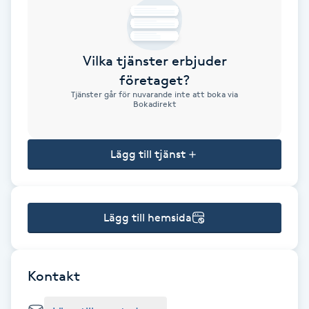
Brynformning
Vilka tjänster erbjuder
Brynfärgning
företaget?
Tjänster går för nuvarande inte att boka via
Brynplockning
Bokadirekt
Bröllopsuppsättning
Lägg till tjänst
C
Celluliter
Lägg till hemsida
Coachning
Color correction
Kontakt