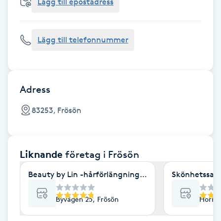
Cryoterapi
Lägg till epostadress
D
Lägg till telefonnummer
Damklippning
Dermapen
Adress
Diamantslipning
83253, Frösön
E
Enzympeeling
Liknande
företag
i Frösön
Extensions
Beauty by Lin -hårförlängning -Flätor
Skönhetssalo
Extensions borttagning
Byvägen 25, Frösön
Hornsg
Eyeliner-tatuering