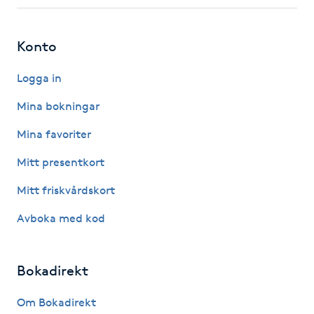
Fotsvamp
Konto
Fotvård
Logga in
Fransar
Mina bokningar
Fransborttagning
Mina favoriter
Mitt presentkort
Fransfärgning
Mitt friskvårdskort
Fransförlängning
Avboka med kod
Fransförlängning Megavolym
Bokadirekt
Fransförlängning Volym
Om Bokadirekt