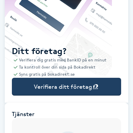
Babylights
Balayage
Bambumassage
Ditt företag?
Verifiera dig gratis med BankID på en minut
Barber
Ta kontroll över din sida på Bokadirekt
Syns gratis på bokadirekt.se
Barnklippning
Verifiera ditt företag
BIAB
Blowout
Tjänster
Bottenfärg