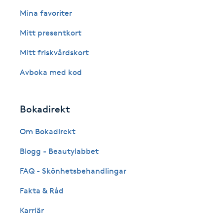
Eyeliner-tatuering
Mina favoriter
F
Mitt presentkort
Face framing
Mitt friskvårdskort
Faceliftmassage
Avboka med kod
Fet hårbotten
Bokadirekt
Fettreducering
Om Bokadirekt
Blogg - Beautylabbet
Fibromassage
FAQ - Skönhetsbehandlingar
Fillers
Fakta & Råd
Fotmassage
Karriär