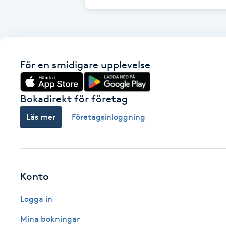
Cryoterapi
D
Damklippning
För en smidigare upplevelse
Dermapen
Bokadirekt för företag
Diamantslipning
Läs mer
Företagsinloggning
E
Enzympeeling
Extensions
Konto
Logga in
Extensions borttagning
Mina bokningar