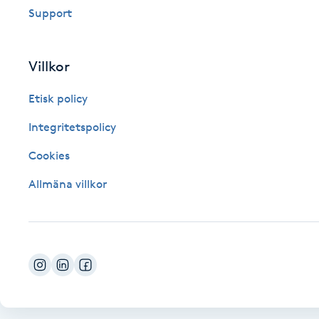
Support
Fotsvamp
Fotvård
Villkor
Etisk policy
Fransar
Integritetspolicy
Fransborttagning
Cookies
Fransfärgning
Allmäna villkor
Fransförlängning
Fransförlängning Megavolym
Fransförlängning Volym