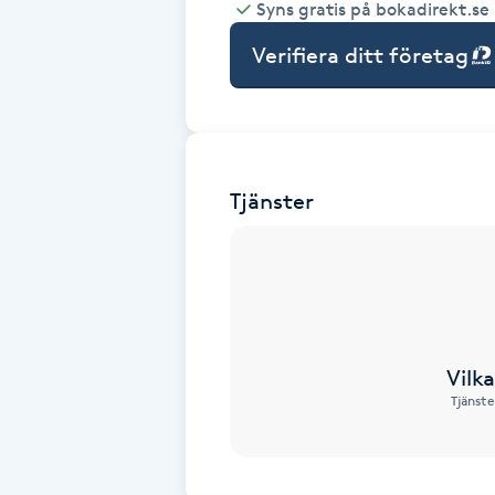
Syns gratis på bokadirekt.se
Babylights
Verifiera ditt företag
Balayage
Bambumassage
Tjänster
Barber
Barnklippning
BIAB
Vilk
Tjänste
Blowout
Bottenfärg