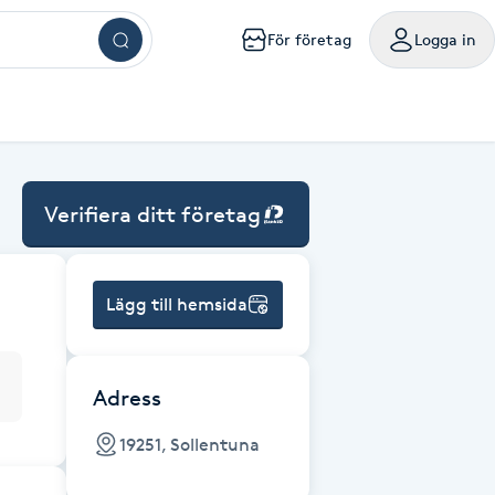
För företag
Logga in
ar
ngar
ingar
ingar
ingar
kningar
sökningar
g
mig
a mig
handling nära mig
sör Västerås
Browlift Stockholm
Naglar Västerås
Yoga Göteborg
Tatuering Göteborg
Massage Västerås
Microneedling Göteborg
mpanjer samlade på ett ställe
oka friskvårdstjänster på Bokadirekt
Använd hos över 10 000 specialister i hela landet
Verifiera ditt företag
m
lm
olm
holm
ockholm
handling Stockholm
isör Örebro
Browlift Göteborg
Naglar Örebro
Hot yoga Stockholm
Tatuering Malmö
Massage Örebro
Microneedling Malmö
ka sista minuten-tider med rabatt
nvänd hos över 4 500 utövare
Levereras digitalt eller hem i brevlådan
sta något nytt till bättre pris
iltigt till 30:e juni 2027
Gäller i 1 år från inköpsdatum
g
rg
org
teborg
handling Göteborg
isör Linköping
Browlift Malmö
Naglar Helsingborg
Hot yoga Malmö
Tandblekning Stockholm
Massage Linköping
LPG Stockholm
Lägg till hemsida
ö
lmö
handling Malmö
isör Jönköping
Microblading Stockholm
Spa Stockholm
Spraytan Stockholm
Massage Helsingborg
LPG Göteborg
tta en deal
öp
Köp
Mitt friskvårdskort
Mitt presentkort
ckholm
sala
ling Stockholm
Microblading Göteborg
Spa Göteborg
Spraytan Örebro
LPG Malmö
Adress
19251, Sollentuna