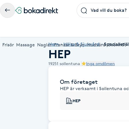
Frisör
Massage
Naglar
Fransar & Bryn
Hudvård
Skönhet
Hälsa
A
Populära friskvårdstjänster
Populärt att boka
Populära Dealskategorier
Hem
Hälsa & Sjukvård
Specialistl
Frisör
Massage
Naglar
Fransar & Bryn
Hudvård
Skönhet
HEP
Massage
Frisör
Frisör
Koppningsmassage
Manikyr
Lashlift
Microblading
Yoga
Akne
Boka klippning, färg, balayage eller barberare - allt
Thaimassage, gravidmassage, koppning eller klassisk
Manikyr, nagelförlängning, akryl eller gellack - boka
Lashlift, browlift, fransförlängning och trådning - få
Ansiktsbehandling, microneedling, Dermapen eller
Spraytan, fillers, tandblekning eller makeup -
Akupunktur, kiropraktik, yoga eller samtalsterapi -
Thaimassage
Massage
Barberare
Taktil massage
Hudvård
Browlift
Spa
Hot yoga
19251
sollentuna
Inga omdömen
för ditt hår på ett ställe.
- hitta rätt behandling här.
dina naglar hos proffs.
form och färg med stil.
LPG - boka din hudvård nu.
upptäck skönhetsbehandlingar här.
boka din väg till välmående.
Aknebehandling
Ansiktsmassage
Thaimassage
Massage
Naprapati
Ansiktsbehandling
Naglar
Piercing
Akupunktur
Frisör nära mig
Massage nära mig
Naglar nära mig
Fransar & Bryn nära mig
Hudvård nära mig
Skönhet nära mig
Hälsa nära mig
Om företaget
Fotmassage
Ansiktsmassage
Hudvård
Kiropraktik
Microneedling
Manikyr
Spraytan
Samtalsterapi
Akrylnaglar
HEP är verksamt i Sollentuna och
Lymfmassage
Naglar
Ansiktsbehandling
Träning
Lashlift
Pedikyr
HEP
Akupressur
Gravidmassage
Pedikyr
Personlig träning (PT)
Browlift
Akupunktur