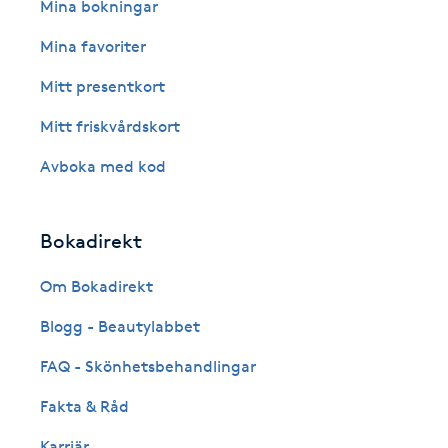
Eyeliner-tatuering
Mina bokningar
F
Mina favoriter
Face framing
Mitt presentkort
Mitt friskvårdskort
Faceliftmassage
Avboka med kod
Fet hårbotten
Bokadirekt
Fettreducering
Om Bokadirekt
Fibromassage
Blogg - Beautylabbet
Fillers
FAQ - Skönhetsbehandlingar
Fakta & Råd
Fotmassage
Karriär