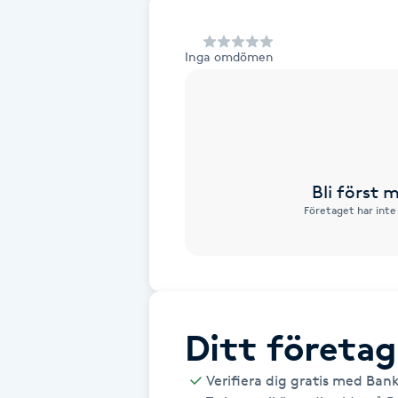
Alternativmedicin
Inga omdömen
Andningsmassage
Ansiktslyft utan kirurgi
Aromamassage
Bli först
Företaget har inte
Ashtanga Yoga
Ayurveda
Ayurvedisk Massage
Ditt företag
Ansiktsbehandling djuprengörande
Verifiera dig gratis med Ban
B