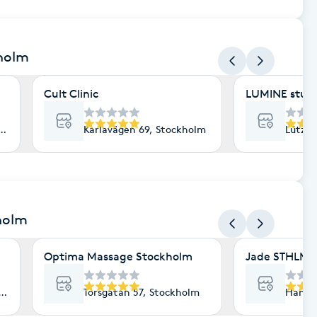
kholm
Cult Clinic
LUMINE stud
lm
Karlavägen 69, Stockholm
Lützen
holm
Optima Massage Stockholm
Jade STHLM
lm
Torsgatan 57, Stockholm
Hantve