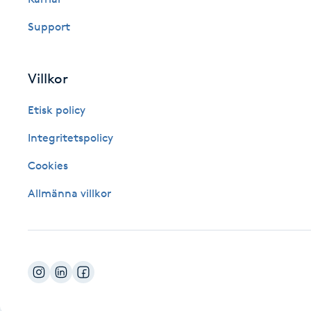
Fotsvamp
Support
Fotvård
Villkor
Fransar
Etisk policy
Fransborttagning
Integritetspolicy
Cookies
Fransfärgning
Allmänna villkor
Fransförlängning
Fransförlängning Megavolym
Fransförlängning Volym