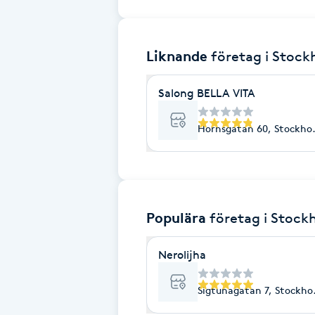
Brynformning
Liknande
företag
i Stoc
Brynfärgning
Salong BELLA VITA
Brynplockning
Hornsgatan 60, Stockho
Bröllopsuppsättning
C
Celluliter
Populära
företag
i Stock
Coachning
Nerolijha
Color correction
Sigtunagatan 7, Stockho