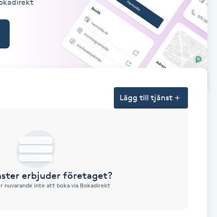
Bokadirekt
Lägg till tjänst
nster erbjuder företaget?
ör nuvarande inte att boka via Bokadirekt