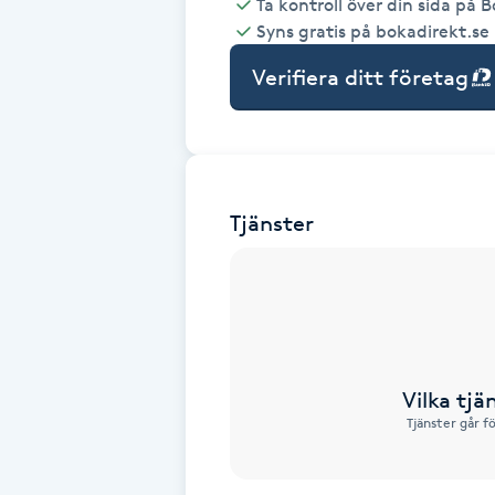
Ta kontroll över din sida på 
Syns gratis på bokadirekt.se
Babylights
Verifiera ditt företag
Balayage
Bambumassage
Tjänster
Barber
Barnklippning
BIAB
Vilka tjä
Blowout
Tjänster går f
Bottenfärg