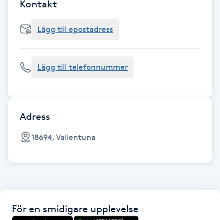
Cryoterapi
Kontakt
D
Lägg till epostadress
Damklippning
Lägg till telefonnummer
Dermapen
Diamantslipning
E
Adress
Enzympeeling
18694, Vallentuna
Extensions
Extensions borttagning
För en smidigare upplevelse
Eyeliner-tatuering