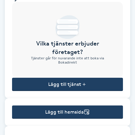
Brynformning
Brynfärgning
Vilka tjänster erbjuder
Brynplockning
företaget?
Tjänster går för nuvarande inte att boka via
Bröllopsuppsättning
Bokadirekt
C
Lägg till tjänst
Celluliter
Coachning
Lägg till hemsida
Color correction