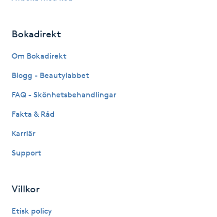
Fotsvamp
Bokadirekt
Fotvård
Om Bokadirekt
Fransar
Blogg - Beautylabbet
Fransborttagning
FAQ - Skönhetsbehandlingar
Fakta & Råd
Fransfärgning
Karriär
Fransförlängning
Support
Fransförlängning Megavolym
Villkor
Fransförlängning Volym
Etisk policy