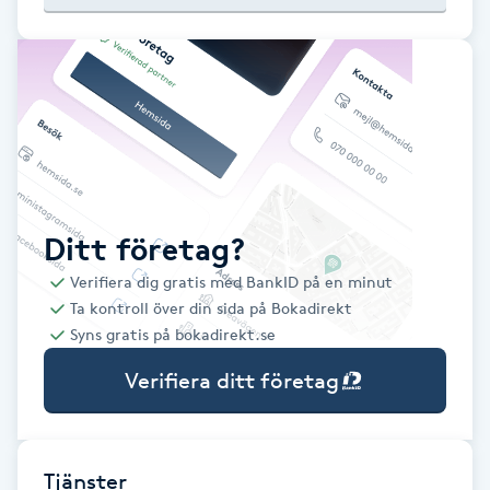
Babylights
Balayage
Bambumassage
Barber
Ditt företag?
Verifiera dig gratis med BankID på en minut
Barnklippning
Ta kontroll över din sida på Bokadirekt
Syns gratis på bokadirekt.se
BIAB
Verifiera ditt företag
Blowout
Bottenfärg
Tjänster