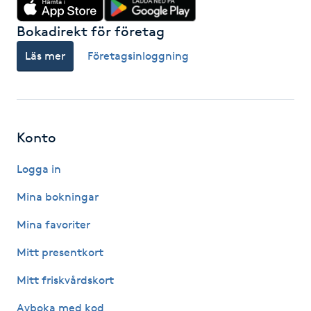
F
Bokadirekt för företag
Face framing
Läs mer
Företagsinloggning
Faceliftmassage
Fet hårbotten
Konto
Fettreducering
Logga in
Mina bokningar
Fibromassage
Mina favoriter
Fillers
Mitt presentkort
Mitt friskvårdskort
Fotmassage
Avboka med kod