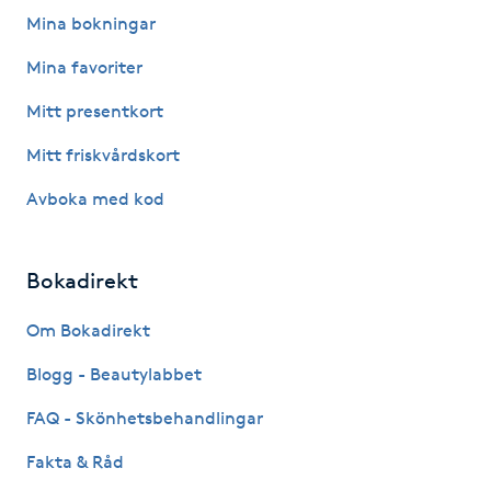
Fotsvamp
Mina bokningar
Mina favoriter
Fotvård
Mitt presentkort
Fransar
Mitt friskvårdskort
Avboka med kod
Fransborttagning
Fransfärgning
Bokadirekt
Fransförlängning
Om Bokadirekt
Blogg - Beautylabbet
Fransförlängning Megavolym
FAQ - Skönhetsbehandlingar
Fransförlängning Volym
Fakta & Råd