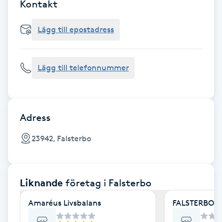
Cryoterapi
Kontakt
D
Lägg till epostadress
Damklippning
Lägg till telefonnummer
Dermapen
Diamantslipning
E
Adress
Enzympeeling
23942, Falsterbo
Extensions
Liknande
företag
i Falsterbo
Extensions borttagning
Amaréus Livsbalans
FALSTERBO 
Eyeliner-tatuering