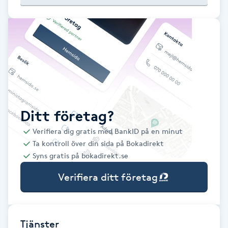
Babylights
Balayage
Bambumassage
Barber
Ditt företag?
Verifiera dig gratis med BankID på en minut
Barnklippning
Ta kontroll över din sida på Bokadirekt
Syns gratis på bokadirekt.se
BIAB
Verifiera ditt företag
Blowout
Bottenfärg
Tjänster