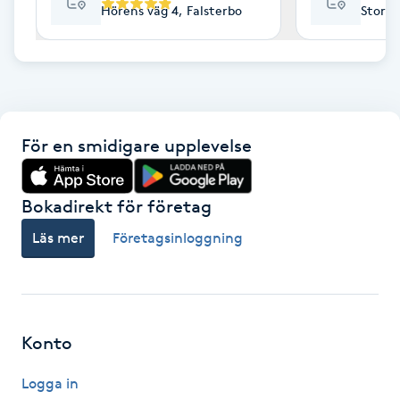
Hörens väg 4, Falsterbo
Storga
F
Face framing
Faceliftmassage
För en smidigare upplevelse
Fet hårbotten
Bokadirekt för företag
Fettreducering
Läs mer
Företagsinloggning
Fibromassage
Fillers
Konto
Fotmassage
Logga in