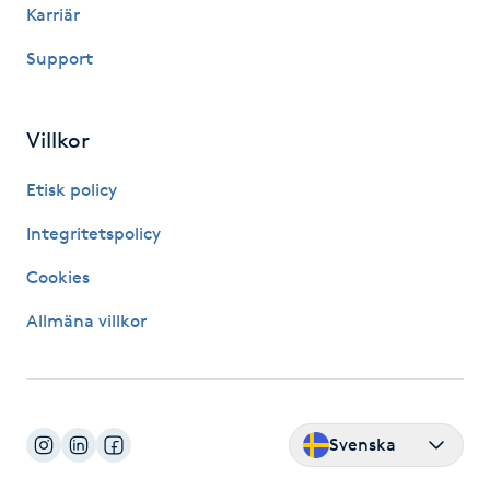
Karriär
Fransk manikyr
Support
Fransrengöring
Villkor
Frekvensterapi
Etisk policy
Friskvård
Integritetspolicy
Friskvårdsmassage
Cookies
Allmäna villkor
Frisör
Funktionsanalys
Svenska
Färgning