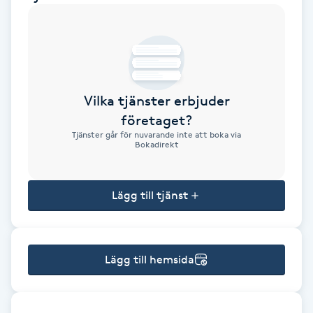
Brynformning
Brynfärgning
Vilka tjänster erbjuder
Brynplockning
företaget?
Tjänster går för nuvarande inte att boka via
Bröllopsuppsättning
Bokadirekt
C
Lägg till tjänst
Celluliter
Coachning
Lägg till hemsida
Color correction